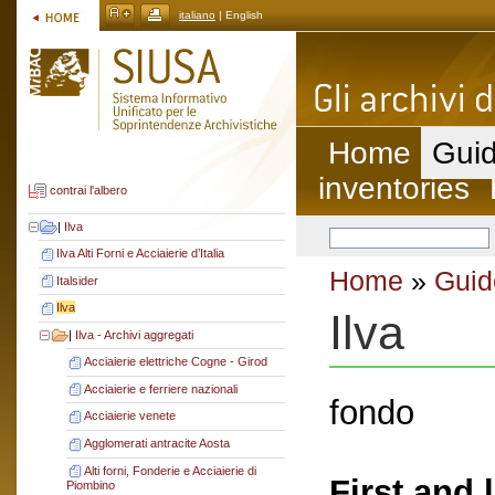
italiano
| English
Home
Guid
inventories
contrai l'albero
|
Ilva
Ilva Alti Forni e Acciaierie d’Italia
Home
»
Guid
Italsider
Ilva
Ilva
|
Ilva - Archivi aggregati
Acciaierie elettriche Cogne - Girod
Acciaierie e ferriere nazionali
fondo
Acciaierie venete
Agglomerati antracite Aosta
Alti forni, Fonderie e Acciaierie di
First and 
Piombino