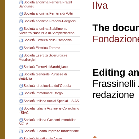
Ilva
Società anonima Ferriera Fratelli
Sanguineti
Società anonima Ferriera di Voltri
Società anonima Franchi-Gregorini
The docum
Società anonima Stabilimento
Silvestro Nasturzio di Sampierdarena
Fondazion
Società Elettrica della Campania
Società Elettrica Teramo
Società Esercizi Siderurgici e
Metallurgici
Società Ferrovie Marchigiane
Editing an
Società Generale Pugliese di
elettricità
Frassinelli
Società Idroelettrica dell'Ossola
redazione
Società Immobiliare Borgo
Società Italiana Acciai Speciali - SIAS
Società Italiana Acciaierie Cornigliano
- SIAC
Società Italiana Gestioni Immobiliari -
SIGIM
Società Lucana Imprese Idrolettriche
Società Meridionale Azoto