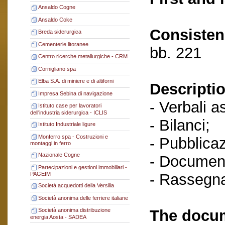
Ansaldo Cogne
Ansaldo Coke
Consisten
Breda siderurgica
Cementerie litoranee
bb. 221
Centro ricerche metallurgiche - CRM
Cornigliano spa
Elba S.A. di miniere e di altiforni
Descriptio
Impresa Sebina di navigazione
- Verbali a
Istituto case per lavoratori
dell'industria siderurgica - ICLIS
- Bilanci;
Istituto Industriale ligure
Monferro spa - Costruzioni e
- Pubblicaz
montaggi in ferro
Nazionale Cogne
- Document
Partecipazioni e gestioni immobiliari -
- Rassegn
PAGEIM
Società acquedotti della Versilia
Società anonima delle ferriere italiane
The docum
Società anonima distribuzione
energia Aosta - SADEA