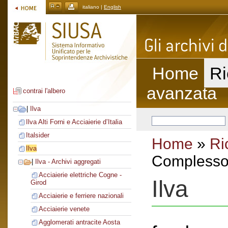
italiano |
English
Home
Ri
avanzata
contrai l'albero
|
Ilva
Ilva Alti Forni e Acciaierie d’Italia
Italsider
Home
»
Ri
Ilva
Complesso 
|
Ilva - Archivi aggregati
Acciaierie elettriche Cogne -
Ilva
Girod
Acciaierie e ferriere nazionali
Acciaierie venete
Agglomerati antracite Aosta