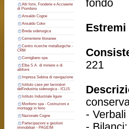
fondo
Alti forni, Fonderie e Acciaierie
di Piombino
Ansaldo Cogne
Ansaldo Coke
Estremi 
Breda siderurgica
Cementerie litoranee
Centro ricerche metallurgiche -
Consist
CRM
Cornigliano spa
221
Elba S.A. di miniere e di
altiforni
Impresa Sebina di navigazione
Istituto case per lavoratori
Descriz
dell'industria siderurgica - ICLIS
Istituto Industriale ligure
conserva
Monferro spa - Costruzioni e
montaggi in ferro
- Verbali
Nazionale Cogne
- Bilanci;
Partecipazioni e gestioni
immobiliari - PAGEIM