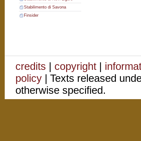
Stabilimento di Savona
Finsider
credits
|
copyright
|
informa
policy
| Texts released und
otherwise specified.