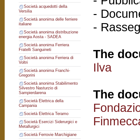
- Pubblic
Società acquedotti della
- Docume
Versilia
Società anonima delle ferriere
- Rasse
italiane
Società anonima distribuzione
energia Aosta - SADEA
Società anonima Ferriera
Fratelli Sanguineti
The doc
Società anonima Ferriera di
Voltri
Ilva
Società anonima Franchi-
Gregorini
Società anonima Stabilimento
Silvestro Nasturzio di
The doc
Sampierdarena
Società Elettrica della
Fondazi
Campania
Società Elettrica Teramo
Finmecc
Società Esercizi Siderurgici e
Metallurgici
Società Ferrovie Marchigiane