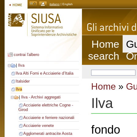
italiano
| English
Home
Gu
search
On
contrai l'albero
|
Ilva
Ilva Alti Forni e Acciaierie d’Italia
Italsider
Home
»
Gu
Ilva
|
Ilva - Archivi aggregati
Ilva
Acciaierie elettriche Cogne -
Girod
Acciaierie e ferriere nazionali
fondo
Acciaierie venete
Agglomerati antracite Aosta