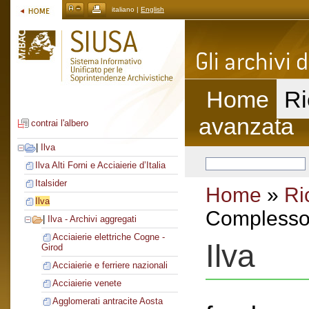
italiano |
English
Home
Ri
avanzata
contrai l'albero
|
Ilva
Ilva Alti Forni e Acciaierie d’Italia
Italsider
Home
»
Ri
Ilva
Complesso 
|
Ilva - Archivi aggregati
Acciaierie elettriche Cogne -
Ilva
Girod
Acciaierie e ferriere nazionali
Acciaierie venete
Agglomerati antracite Aosta