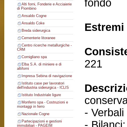
fondo
Alti forni, Fonderie e Acciaierie
di Piombino
Ansaldo Cogne
Ansaldo Coke
Estremi 
Breda siderurgica
Cementerie litoranee
Centro ricerche metallurgiche -
Consist
CRM
Cornigliano spa
221
Elba S.A. di miniere e di
altiforni
Impresa Sebina di navigazione
Istituto case per lavoratori
Descriz
dell'industria siderurgica - ICLIS
Istituto Industriale ligure
conserva
Monferro spa - Costruzioni e
montaggi in ferro
- Verbali
Nazionale Cogne
- Bilanci;
Partecipazioni e gestioni
immobiliari - PAGEIM