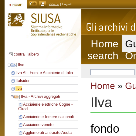
italiano
| English
Home
Gu
search
On
contrai l'albero
|
Ilva
Ilva Alti Forni e Acciaierie d’Italia
Italsider
Home
»
Gu
Ilva
|
Ilva - Archivi aggregati
Ilva
Acciaierie elettriche Cogne -
Girod
Acciaierie e ferriere nazionali
fondo
Acciaierie venete
Agglomerati antracite Aosta