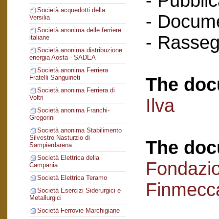
- Pubblic
Società acquedotti della
- Docume
Versilia
Società anonima delle ferriere
- Rasse
italiane
Società anonima distribuzione
energia Aosta - SADEA
Società anonima Ferriera
Fratelli Sanguineti
The doc
Società anonima Ferriera di
Voltri
Ilva
Società anonima Franchi-
Gregorini
Società anonima Stabilimento
Silvestro Nasturzio di
The doc
Sampierdarena
Società Elettrica della
Fondazi
Campania
Società Elettrica Teramo
Finmecc
Società Esercizi Siderurgici e
Metallurgici
Società Ferrovie Marchigiane