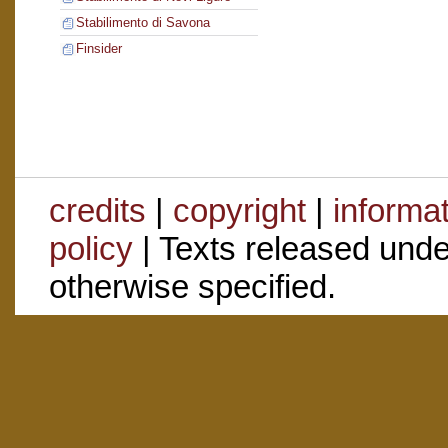
Stabilimento di Savona
Finsider
credits
|
copyright
|
informa
policy
| Texts released und
otherwise specified.