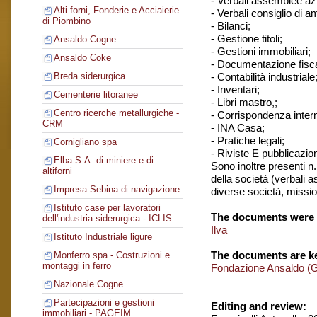
- Verbali assemblee azi
Alti forni, Fonderie e Acciaierie
- Verbali consiglio di 
di Piombino
- Bilanci;
- Gestione titoli;
Ansaldo Cogne
- Gestioni immobiliari;
Ansaldo Coke
- Documentazione fisca
- Contabilità industriale
Breda siderurgica
- Inventari;
Cementerie litoranee
- Libri mastro,;
Centro ricerche metallurgiche -
- Corrispondenza inter
CRM
- INA Casa;
- Pratiche legali;
Cornigliano spa
- Riviste E pubblicazio
Elba S.A. di miniere e di
Sono inoltre presenti n.
altiforni
della società (verbali 
Impresa Sebina di navigazione
diverse società, missioni
Istituto case per lavoratori
The documents were 
dell'industria siderurgica - ICLIS
Ilva
Istituto Industriale ligure
The documents are ke
Monferro spa - Costruzioni e
montaggi in ferro
Fondazione Ansaldo (
Nazionale Cogne
Partecipazioni e gestioni
Editing and review:
immobiliari - PAGEIM