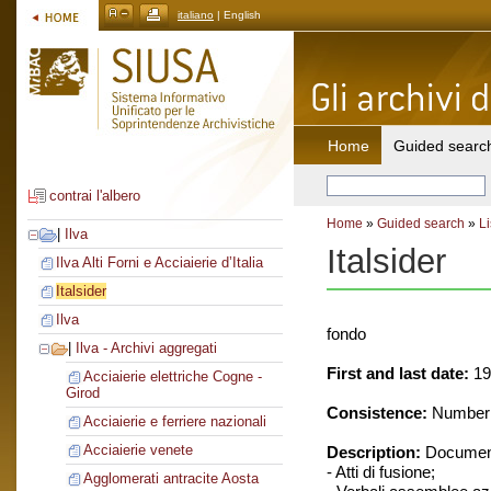
italiano
| English
Home
Guided searc
contrai l'albero
Home
»
Guided search
»
Li
|
Ilva
Italsider
Ilva Alti Forni e Acciaierie d’Italia
Italsider
Ilva
fondo
|
Ilva - Archivi aggregati
First and last date:
19
Acciaierie elettriche Cogne -
Girod
Consistence:
Number o
Acciaierie e ferriere nazionali
Acciaierie venete
Description:
Document
- Atti di fusione;
Agglomerati antracite Aosta