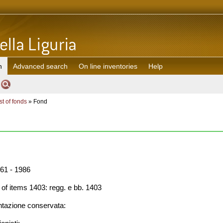
h
Advanced search
On line inventories
Help
st of fonds
» Fond
61 - 1986
f items 1403: regg. e bb. 1403
azione conservata: