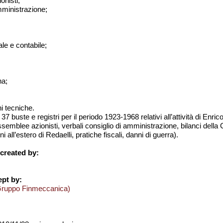
onisti;
amministrazione;
le e contabile;
;
na;
ni tecniche.
 37 buste e registri per il periodo 1923-1968 relativi all’attività di Enr
assemblee azionisti, verbali consiglio di amministrazione, bilanci del
 all’estero di Redaelli, pratiche fiscali, danni di guerra).
created by:
pt by:
Gruppo Finmeccanica)