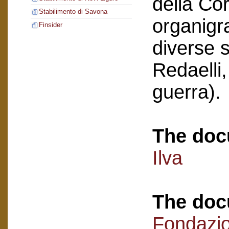
della Co
Stabilimento di Savona
organigr
Finsider
diverse s
Redaelli,
guerra).
The doc
Ilva
The doc
Fondazi