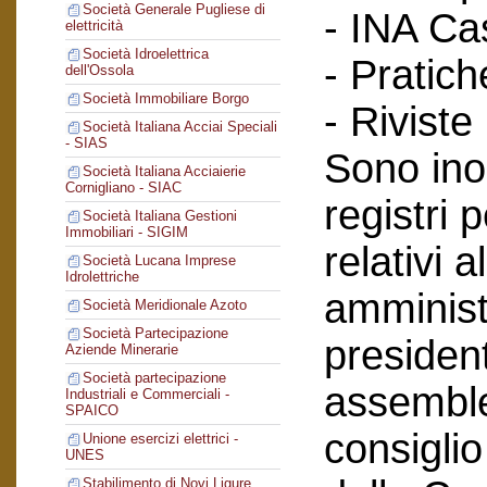
Società Generale Pugliese di
- INA Ca
elettricità
Società Idroelettrica
- Pratich
dell'Ossola
Società Immobiliare Borgo
- Riviste
Società Italiana Acciai Speciali
- SIAS
Sono inol
Società Italiana Acciaierie
Cornigliano - SIAC
registri 
Società Italiana Gestioni
Immobiliari - SIGIM
relativi a
Società Lucana Imprese
Idrolettriche
amminist
Società Meridionale Azoto
Società Partecipazione
president
Aziende Minerarie
Società partecipazione
assemblee
Industriali e Commerciali -
SPAICO
consiglio
Unione esercizi elettrici -
UNES
Stabilimento di Novi Ligure