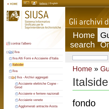
italiano
| English
Home
Gu
search
On
contrai l'albero
|
Ilva
Ilva Alti Forni e Acciaierie d’Italia
Italsider
Home
»
Gu
Ilva
|
Ilva - Archivi aggregati
Italside
Acciaierie elettriche Cogne -
Girod
Acciaierie e ferriere nazionali
fondo
Acciaierie venete
Agglomerati antracite Aosta