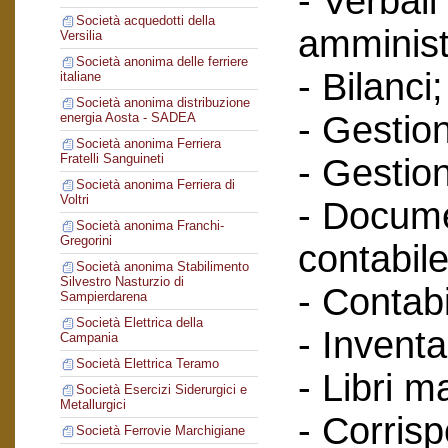
- Verbali
Società acquedotti della
amminist
Versilia
Società anonima delle ferriere
- Bilanci;
italiane
Società anonima distribuzione
- Gestione
energia Aosta - SADEA
Società anonima Ferriera
Fratelli Sanguineti
- Gestion
Società anonima Ferriera di
Voltri
- Docume
Società anonima Franchi-
Gregorini
contabile
Società anonima Stabilimento
Silvestro Nasturzio di
- Contabi
Sampierdarena
Società Elettrica della
- Inventa
Campania
Società Elettrica Teramo
- Libri m
Società Esercizi Siderurgici e
Metallurgici
- Corris
Società Ferrovie Marchigiane