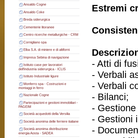
Ansaldo Cogne
Estremi c
Ansaldo Coke
Breda siderurgica
Consisten
Cementerie litoranee
Centro ricerche metallurgiche - CRM
Cornigliano spa
Descrizio
Elba S.A. di miniere e di altiforni
Impresa Sebina di navigazione
- Atti di fu
Istituto case per lavoratori
dell'industria siderurgica - ICLIS
- Verbali a
Istituto Industriale ligure
- Verbali c
Monferro spa - Costruzioni e
montaggi in ferro
- Bilanci;
Nazionale Cogne
Partecipazioni e gestioni immobiliari -
- Gestione t
PAGEIM
Società acquedotti della Versilia
- Gestioni 
Società anonima delle ferriere italiane
- Document
Società anonima distribuzione
energia Aosta - SADEA