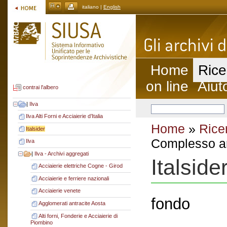
italiano |
English
Home
Rice
on line
Aiut
contrai l'albero
|
Ilva
Ilva Alti Forni e Acciaierie d’Italia
Home
»
Rice
Italsider
Complesso ar
Ilva
|
Ilva - Archivi aggregati
Italside
Acciaierie elettriche Cogne - Girod
Acciaierie e ferriere nazionali
Acciaierie venete
fondo
Agglomerati antracite Aosta
Alti forni, Fonderie e Acciaierie di
Piombino