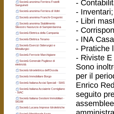
- Contabilit
Società anonima Ferriera Fratelli
Sanguineti
- Inventari;
Società anonima Ferriera di Voltri
Società anonima Franchi-Gregorini
- Libri mast
Società anonima Stabilimento
Silvestro Nasturzio di Sampierdarena
- Corrispo
Società Elettrica della Campania
- INA Casa
Società Elettrica Teramo
Società Esercizi Siderurgici e
- Pratiche l
Metallurgici
Società Ferrovie Marchigiane
- Riviste E
Società Generale Pugliese di
Sono inoltr
elettricità
Società Idroelettrica dell'Ossola
per il perio
Società Immobiliare Borgo
Enrico Red
Società Italiana Acciai Speciali - SIAS
Società Italiana Acciaierie Cornigliano
seguito pre
- SIAC
Società Italiana Gestioni Immobiliari -
assemblee a
SIGIM
Società Lucana Imprese Idrolettriche
amministraz
Società Meridionale Azoto