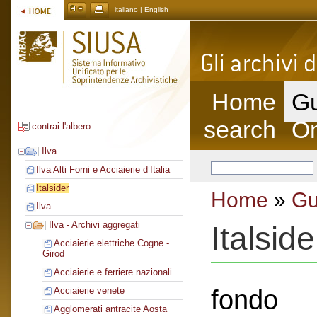
italiano
| English
Home
Gu
search
On
contrai l'albero
|
Ilva
Ilva Alti Forni e Acciaierie d’Italia
Italsider
Home
»
Gu
Ilva
|
Ilva - Archivi aggregati
Italside
Acciaierie elettriche Cogne -
Girod
Acciaierie e ferriere nazionali
fondo
Acciaierie venete
Agglomerati antracite Aosta