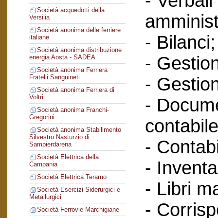
- Verbali
Società acquedotti della
amminist
Versilia
Società anonima delle ferriere
- Bilanci;
italiane
Società anonima distribuzione
- Gestione
energia Aosta - SADEA
Società anonima Ferriera
Fratelli Sanguineti
- Gestion
Società anonima Ferriera di
Voltri
- Docume
Società anonima Franchi-
Gregorini
contabile
Società anonima Stabilimento
Silvestro Nasturzio di
- Contabi
Sampierdarena
Società Elettrica della
- Inventa
Campania
Società Elettrica Teramo
- Libri m
Società Esercizi Siderurgici e
Metallurgici
- Corris
Società Ferrovie Marchigiane