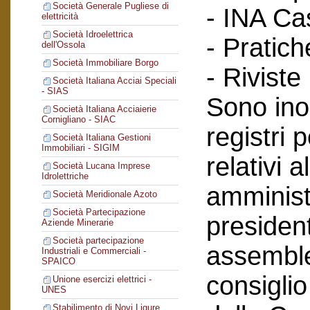
Società Generale Pugliese di
- INA Ca
elettricità
Società Idroelettrica
- Pratich
dell'Ossola
Società Immobiliare Borgo
- Riviste
Società Italiana Acciai Speciali
- SIAS
Sono inol
Società Italiana Acciaierie
Cornigliano - SIAC
registri 
Società Italiana Gestioni
Immobiliari - SIGIM
relativi a
Società Lucana Imprese
Idrolettriche
amminist
Società Meridionale Azoto
Società Partecipazione
president
Aziende Minerarie
Società partecipazione
assemblee
Industriali e Commerciali -
SPAICO
consiglio
Unione esercizi elettrici -
UNES
Stabilimento di Novi Ligure