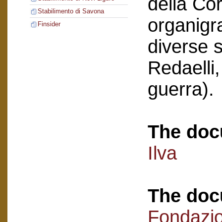
della Co
Stabilimento di Savona
organigr
Finsider
diverse s
Redaelli,
guerra).
The doc
Ilva
The doc
Fondazi