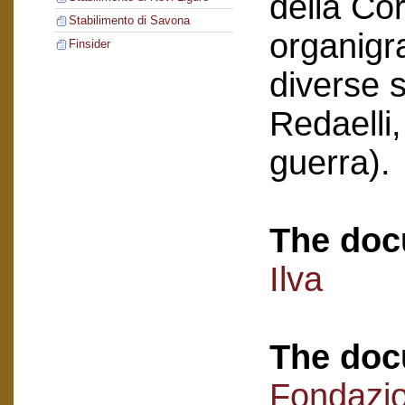
della Co
Stabilimento di Savona
organigr
Finsider
diverse s
Redaelli,
guerra).
The doc
Ilva
The doc
Fondazi