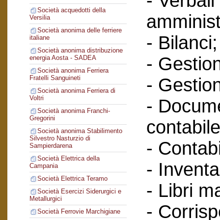
- Verbali
Società acquedotti della
amminist
Versilia
Società anonima delle ferriere
- Bilanci;
italiane
Società anonima distribuzione
- Gestione
energia Aosta - SADEA
Società anonima Ferriera
Fratelli Sanguineti
- Gestion
Società anonima Ferriera di
Voltri
- Docume
Società anonima Franchi-
Gregorini
contabile
Società anonima Stabilimento
Silvestro Nasturzio di
- Contabi
Sampierdarena
Società Elettrica della
- Inventa
Campania
Società Elettrica Teramo
- Libri m
Società Esercizi Siderurgici e
Metallurgici
- Corris
Società Ferrovie Marchigiane