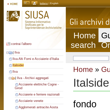
italiano
| English
Home
Gu
search
On
contrai l'albero
|
Ilva
Ilva Alti Forni e Acciaierie d’Italia
Italsider
Home
»
Gu
Ilva
|
Ilva - Archivi aggregati
Italside
Acciaierie elettriche Cogne -
Girod
Acciaierie e ferriere nazionali
fondo
Acciaierie venete
Agglomerati antracite Aosta