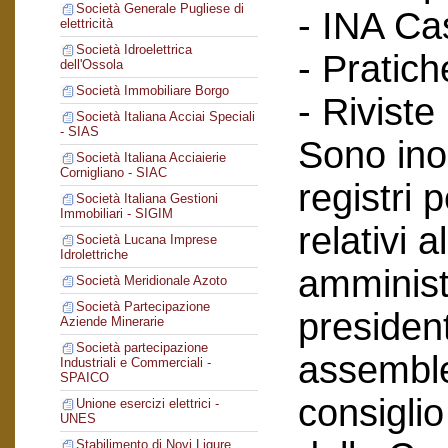
Società Generale Pugliese di
- INA Ca
elettricità
Società Idroelettrica
- Pratich
dell'Ossola
Società Immobiliare Borgo
- Riviste
Società Italiana Acciai Speciali
- SIAS
Sono inol
Società Italiana Acciaierie
Cornigliano - SIAC
registri 
Società Italiana Gestioni
Immobiliari - SIGIM
relativi a
Società Lucana Imprese
Idrolettriche
amminist
Società Meridionale Azoto
Società Partecipazione
president
Aziende Minerarie
Società partecipazione
assemblee
Industriali e Commerciali -
SPAICO
consiglio
Unione esercizi elettrici -
UNES
Stabilimento di Novi Ligure