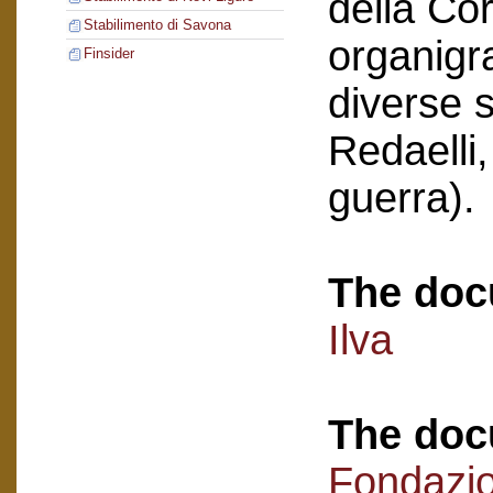
della Co
Stabilimento di Savona
organigr
Finsider
diverse s
Redaelli,
guerra).
The doc
Ilva
The doc
Fondazi