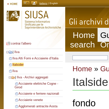
italiano
| English
Home
Gu
search
On
contrai l'albero
|
Ilva
Ilva Alti Forni e Acciaierie d’Italia
Italsider
Home
»
Gu
Ilva
|
Ilva - Archivi aggregati
Italside
Acciaierie elettriche Cogne -
Girod
Acciaierie e ferriere nazionali
fondo
Acciaierie venete
Agglomerati antracite Aosta