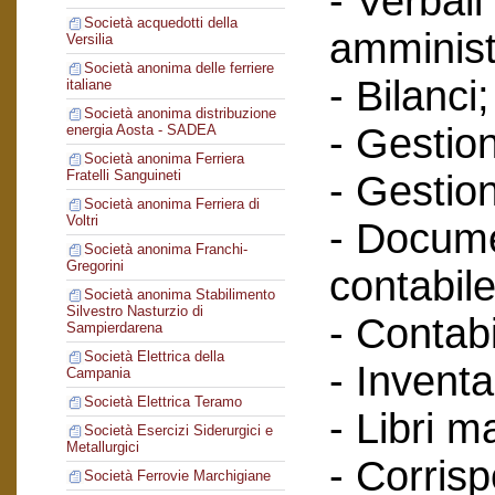
- Verbali
Società acquedotti della
amminist
Versilia
Società anonima delle ferriere
- Bilanci;
italiane
Società anonima distribuzione
- Gestione
energia Aosta - SADEA
Società anonima Ferriera
Fratelli Sanguineti
- Gestion
Società anonima Ferriera di
Voltri
- Docume
Società anonima Franchi-
Gregorini
contabile
Società anonima Stabilimento
Silvestro Nasturzio di
- Contabi
Sampierdarena
Società Elettrica della
- Inventa
Campania
Società Elettrica Teramo
- Libri m
Società Esercizi Siderurgici e
Metallurgici
- Corris
Società Ferrovie Marchigiane