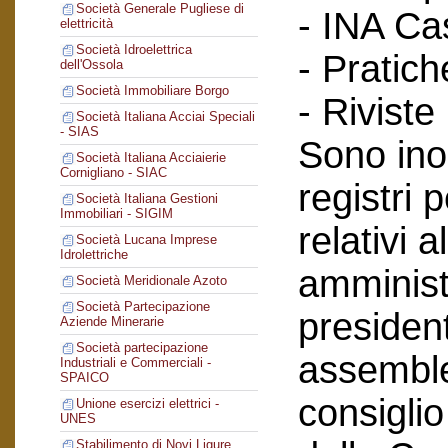
Società Generale Pugliese di
- INA Ca
elettricità
Società Idroelettrica
- Pratich
dell'Ossola
Società Immobiliare Borgo
- Riviste
Società Italiana Acciai Speciali
- SIAS
Sono inol
Società Italiana Acciaierie
Cornigliano - SIAC
registri 
Società Italiana Gestioni
Immobiliari - SIGIM
relativi a
Società Lucana Imprese
Idrolettriche
amminist
Società Meridionale Azoto
Società Partecipazione
president
Aziende Minerarie
Società partecipazione
assemblee
Industriali e Commerciali -
SPAICO
consiglio
Unione esercizi elettrici -
UNES
Stabilimento di Novi Ligure