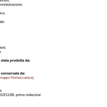
onisti;
amministrazione;
ivo;
le;
ioni;
e.
stata prodotta da:
 conservata da:
Gruppo Finmeccanica)
e:
2010/11/08, prima redazione