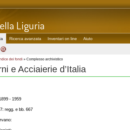
ta
Ricerca avanzata
Inventari on line
Aiuto
Indice dei fondi
» Complesso archivistico
rni e Acciaierie d’Italia
899 - 1959
7: regg. e bb. 667
rvano: