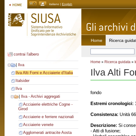
italiano |
English
Home
Ricerca guida
contrai l'albero
Home
»
Ricerca guidata
»
|
Ilva
Ilva Alti Fo
Ilva Alti Forni e Acciaierie d’Italia
Italsider
Ilva
fondo
|
Ilva - Archivi aggregati
Estremi cronologici:
1
Acciaierie elettriche Cogne -
Girod
Consistenza:
Unità 66
Acciaierie e ferriere nazionali
Acciaierie venete
Descrizione:
Si conse
- Atti di fusione;
Agglomerati antracite Aosta