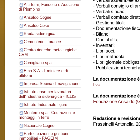
- Verbali assemblee azi
Alti forni, Fonderie e Acciaierie
- Verbali consiglio di 
di Piombino
- Verbali sindaci;
- Verbali comitato dirett
Ansaldo Cogne
- Gestione titoli;
Ansaldo Coke
- Documentazione fisca
- Bilanci;
Breda siderurgica
- Contabilità;
Cementerie litoranee
- Inventari;
Centro ricerche metallurgiche -
- Libri soci,
CRM
- Libri matricola;
- Libri giornale obbligaz
Cornigliano spa
- Pubblicazioni tecnich
Elba S.A. di miniere e di
altiforni
La documentazione è 
Impresa Sebina di navigazione
Ilva
Istituto case per lavoratori
La documentazione è
dell'industria siderurgica - ICLIS
Fondazione Ansaldo (
Istituto Industriale ligure
Monferro spa - Costruzioni e
montaggi in ferro
Redazione e revision
Frassinelli Antonella, 
Nazionale Cogne
Partecipazioni e gestioni
immobiliari - PAGEIM