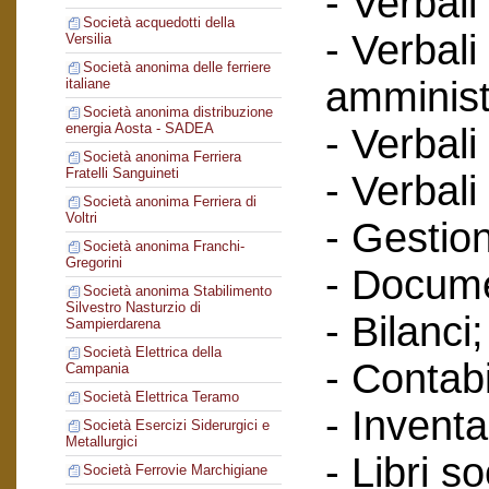
- Verbali
Società acquedotti della
- Verbali
Versilia
Società anonima delle ferriere
amminist
italiane
Società anonima distribuzione
energia Aosta - SADEA
- Verbali
Società anonima Ferriera
Fratelli Sanguineti
- Verbali
Società anonima Ferriera di
Voltri
- Gestione
Società anonima Franchi-
Gregorini
- Docume
Società anonima Stabilimento
Silvestro Nasturzio di
- Bilanci;
Sampierdarena
Società Elettrica della
- Contabi
Campania
Società Elettrica Teramo
- Inventa
Società Esercizi Siderurgici e
Metallurgici
- Libri so
Società Ferrovie Marchigiane