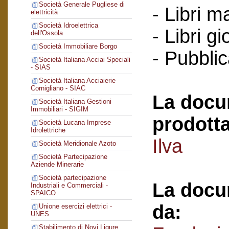
Società Generale Pugliese di
- Libri m
elettricità
Società Idroelettrica
- Libri g
dell'Ossola
Società Immobiliare Borgo
- Pubblic
Società Italiana Acciai Speciali
- SIAS
Società Italiana Acciaierie
Cornigliano - SIAC
La docu
Società Italiana Gestioni
Immobiliari - SIGIM
prodotta
Società Lucana Imprese
Idrolettriche
Ilva
Società Meridionale Azoto
Società Partecipazione
Aziende Minerarie
Società partecipazione
La docu
Industriali e Commerciali -
SPAICO
da:
Unione esercizi elettrici -
UNES
Stabilimento di Novi Ligure