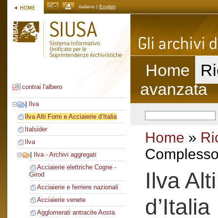
italiano |
English
Home
Ri
avanzata
contrai l'albero
|
Ilva
Ilva Alti Forni e Acciaierie d’Italia
Italsider
Home
»
Ri
Ilva
Complesso 
|
Ilva - Archivi aggregati
Acciaierie elettriche Cogne -
Ilva Alt
Girod
Acciaierie e ferriere nazionali
d’Italia
Acciaierie venete
Agglomerati antracite Aosta