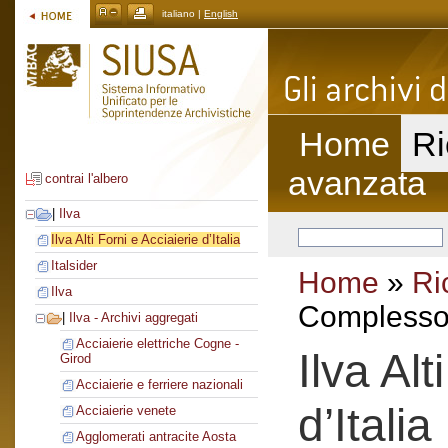
italiano |
English
Home
Ri
avanzata
contrai l'albero
|
Ilva
Ilva Alti Forni e Acciaierie d’Italia
Italsider
Home
»
Ri
Ilva
Complesso 
|
Ilva - Archivi aggregati
Acciaierie elettriche Cogne -
Ilva Alt
Girod
Acciaierie e ferriere nazionali
d’Italia
Acciaierie venete
Agglomerati antracite Aosta