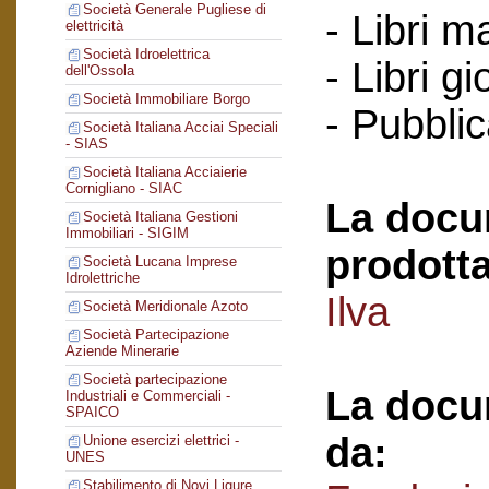
Società Generale Pugliese di
- Libri m
elettricità
Società Idroelettrica
- Libri g
dell'Ossola
Società Immobiliare Borgo
- Pubblic
Società Italiana Acciai Speciali
- SIAS
Società Italiana Acciaierie
Cornigliano - SIAC
La docu
Società Italiana Gestioni
Immobiliari - SIGIM
prodotta
Società Lucana Imprese
Idrolettriche
Ilva
Società Meridionale Azoto
Società Partecipazione
Aziende Minerarie
Società partecipazione
La docu
Industriali e Commerciali -
SPAICO
da:
Unione esercizi elettrici -
UNES
Stabilimento di Novi Ligure