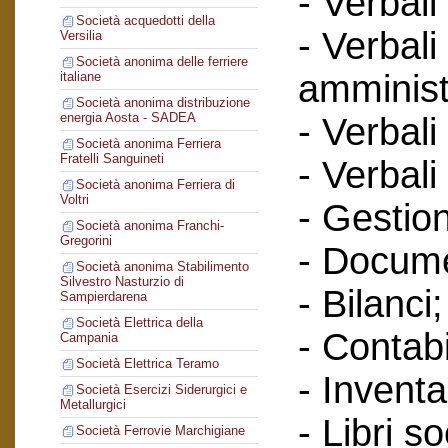
- Verbali
Società acquedotti della
- Verbali
Versilia
Società anonima delle ferriere
amminist
italiane
Società anonima distribuzione
energia Aosta - SADEA
- Verbali
Società anonima Ferriera
Fratelli Sanguineti
- Verbali
Società anonima Ferriera di
Voltri
- Gestione
Società anonima Franchi-
Gregorini
- Docume
Società anonima Stabilimento
Silvestro Nasturzio di
- Bilanci;
Sampierdarena
Società Elettrica della
- Contabi
Campania
Società Elettrica Teramo
- Inventa
Società Esercizi Siderurgici e
Metallurgici
- Libri so
Società Ferrovie Marchigiane