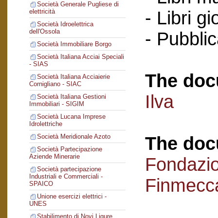
Società Generale Pugliese di
- Libri g
elettricità
Società Idroelettrica
dell'Ossola
- Pubblic
Società Immobiliare Borgo
Società Italiana Acciai Speciali
- SIAS
The doc
Società Italiana Acciaierie
Cornigliano - SIAC
Ilva
Società Italiana Gestioni
Immobiliari - SIGIM
Società Lucana Imprese
Idrolettriche
Società Meridionale Azoto
The doc
Società Partecipazione
Aziende Minerarie
Fondazi
Società partecipazione
Industriali e Commerciali -
Finmecc
SPAICO
Unione esercizi elettrici -
UNES
Stabilimento di Novi Ligure