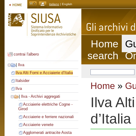
italiano
| English
Home
Gu
search
On
contrai l'albero
|
Ilva
Ilva Alti Forni e Acciaierie d’Italia
Italsider
Home
»
Gu
Ilva
|
Ilva - Archivi aggregati
Ilva Alt
Acciaierie elettriche Cogne -
Girod
d’Italia
Acciaierie e ferriere nazionali
Acciaierie venete
Agglomerati antracite Aosta