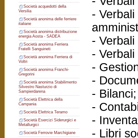
- Verbali
Società acquedotti della
- Verbali
Versilia
Società anonima delle ferriere
amminist
italiane
Società anonima distribuzione
energia Aosta - SADEA
- Verbali
Società anonima Ferriera
Fratelli Sanguineti
- Verbali
Società anonima Ferriera di
Voltri
- Gestione
Società anonima Franchi-
Gregorini
- Docume
Società anonima Stabilimento
Silvestro Nasturzio di
- Bilanci;
Sampierdarena
Società Elettrica della
- Contabi
Campania
Società Elettrica Teramo
- Inventa
Società Esercizi Siderurgici e
Metallurgici
- Libri so
Società Ferrovie Marchigiane