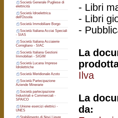
Società Generale Pugliese di
- Libri m
elettricità
Società Idroelettrica
- Libri g
dell'Ossola
Società Immobiliare Borgo
- Pubblic
Società Italiana Acciai Speciali
- SIAS
Società Italiana Acciaierie
Cornigliano - SIAC
La docu
Società Italiana Gestioni
Immobiliari - SIGIM
prodotta
Società Lucana Imprese
Idrolettriche
Ilva
Società Meridionale Azoto
Società Partecipazione
Aziende Minerarie
Società partecipazione
La docu
Industriali e Commerciali -
SPAICO
da:
Unione esercizi elettrici -
UNES
Stabilimento di Novi Ligure