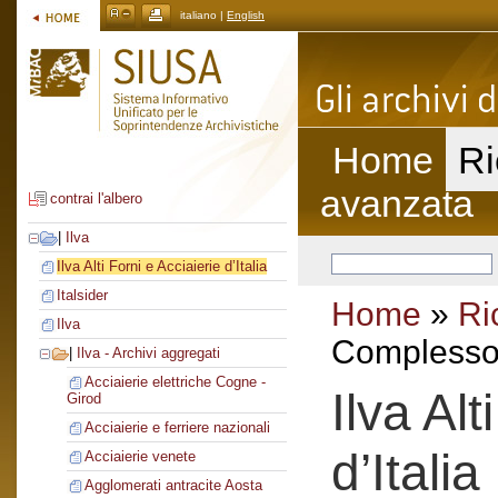
italiano |
English
Home
Ri
avanzata
contrai l'albero
|
Ilva
Ilva Alti Forni e Acciaierie d’Italia
Italsider
Home
»
Ri
Ilva
Complesso 
|
Ilva - Archivi aggregati
Acciaierie elettriche Cogne -
Ilva Alt
Girod
Acciaierie e ferriere nazionali
d’Italia
Acciaierie venete
Agglomerati antracite Aosta