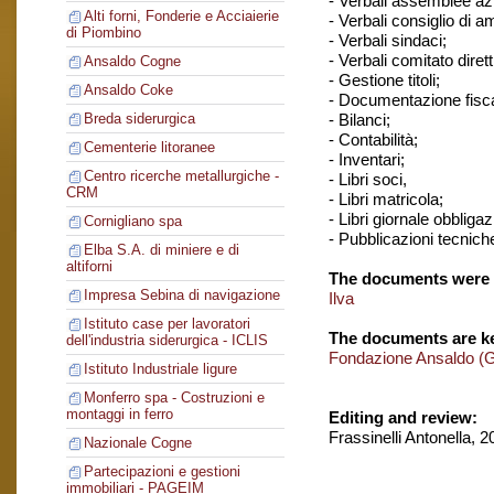
- Verbali assemblee azi
Alti forni, Fonderie e Acciaierie
- Verbali consiglio di 
di Piombino
- Verbali sindaci;
- Verbali comitato dirett
Ansaldo Cogne
- Gestione titoli;
Ansaldo Coke
- Documentazione fisca
- Bilanci;
Breda siderurgica
- Contabilità;
Cementerie litoranee
- Inventari;
Centro ricerche metallurgiche -
- Libri soci,
CRM
- Libri matricola;
- Libri giornale obbligaz
Cornigliano spa
- Pubblicazioni tecnich
Elba S.A. di miniere e di
altiforni
The documents were 
Impresa Sebina di navigazione
Ilva
Istituto case per lavoratori
The documents are ke
dell'industria siderurgica - ICLIS
Fondazione Ansaldo (
Istituto Industriale ligure
Monferro spa - Costruzioni e
montaggi in ferro
Editing and review:
Frassinelli Antonella, 
Nazionale Cogne
Partecipazioni e gestioni
immobiliari - PAGEIM