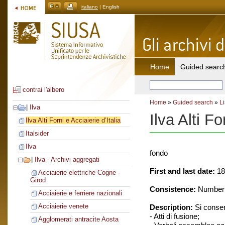
italiano
| English
Home
Guided searc
contrai l'albero
Home
»
Guided search
»
Li
|
Ilva
Ilva Alti Fo
Ilva Alti Forni e Acciaierie d’Italia
Italsider
Ilva
fondo
|
Ilva - Archivi aggregati
First and last date:
18
Acciaierie elettriche Cogne -
Girod
Consistence:
Number o
Acciaierie e ferriere nazionali
Acciaierie venete
Description:
Si conse
- Atti di fusione;
Agglomerati antracite Aosta