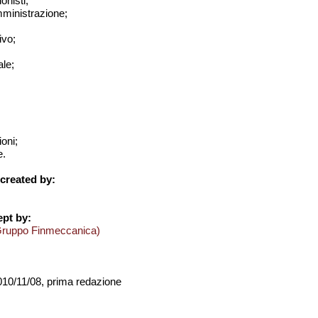
onisti;
amministrazione;
ivo;
le;
ioni;
e.
created by:
pt by:
Gruppo Finmeccanica)
2010/11/08, prima redazione