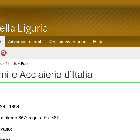
h
Advanced search
On line inventories
Help
st of fonds
» Fond
rni e Acciaierie d’Italia
99 - 1959
f items 667: regg. e bb. 667
rvano: