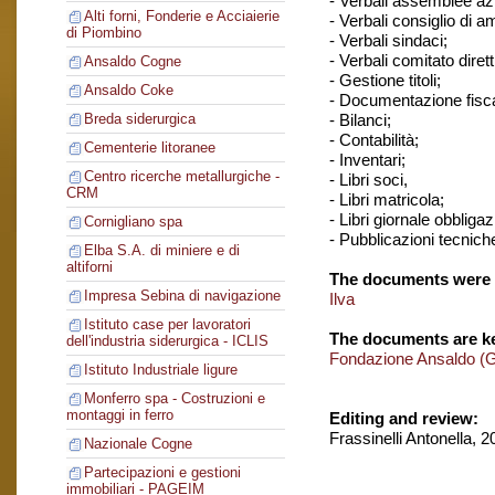
- Verbali assemblee azi
Alti forni, Fonderie e Acciaierie
- Verbali consiglio di 
di Piombino
- Verbali sindaci;
- Verbali comitato dirett
Ansaldo Cogne
- Gestione titoli;
Ansaldo Coke
- Documentazione fisca
- Bilanci;
Breda siderurgica
- Contabilità;
Cementerie litoranee
- Inventari;
Centro ricerche metallurgiche -
- Libri soci,
CRM
- Libri matricola;
- Libri giornale obbligaz
Cornigliano spa
- Pubblicazioni tecnich
Elba S.A. di miniere e di
altiforni
The documents were 
Impresa Sebina di navigazione
Ilva
Istituto case per lavoratori
The documents are ke
dell'industria siderurgica - ICLIS
Fondazione Ansaldo (
Istituto Industriale ligure
Monferro spa - Costruzioni e
montaggi in ferro
Editing and review:
Frassinelli Antonella, 
Nazionale Cogne
Partecipazioni e gestioni
immobiliari - PAGEIM