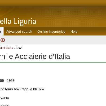
h
Advanced search
On line inventories
Help
st of fonds
» Fond
rni e Acciaierie d’Italia
99 - 1959
f items 667: regg. e bb. 667
rvano: