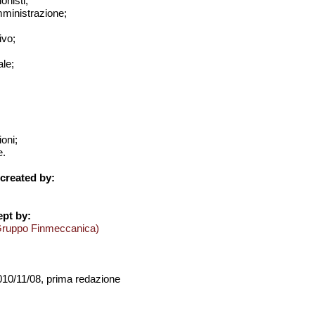
onisti;
amministrazione;
ivo;
le;
ioni;
e.
created by:
pt by:
Gruppo Finmeccanica)
2010/11/08, prima redazione