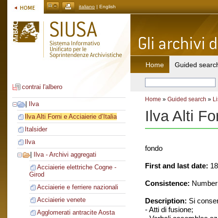
italiano
| English
Home
Guided searc
contrai l'albero
Home
»
Guided search
»
Li
|
Ilva
Ilva Alti Fo
Ilva Alti Forni e Acciaierie d’Italia
Italsider
Ilva
fondo
|
Ilva - Archivi aggregati
First and last date:
18
Acciaierie elettriche Cogne -
Girod
Consistence:
Number o
Acciaierie e ferriere nazionali
Acciaierie venete
Description:
Si conse
- Atti di fusione;
Agglomerati antracite Aosta