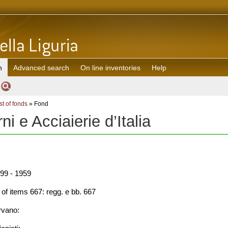
h
Advanced search
On line inventories
Help
st of fonds
» Fond
rni e Acciaierie d’Italia
99 - 1959
f items 667: regg. e bb. 667
rvano: