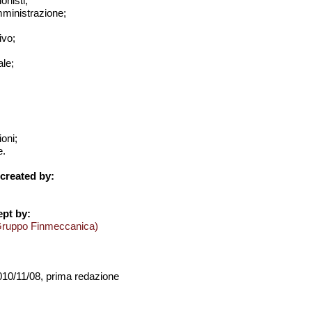
onisti;
amministrazione;
ivo;
le;
ioni;
e.
created by:
pt by:
Gruppo Finmeccanica)
2010/11/08, prima redazione