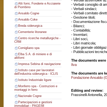
- Verbali assemblee azi
Alti forni, Fonderie e Acciaierie
- Verbali consiglio di 
di Piombino
- Verbali sindaci;
- Verbali comitato dirett
Ansaldo Cogne
- Gestione titoli;
Ansaldo Coke
- Documentazione fisca
- Bilanci;
Breda siderurgica
- Contabilità;
Cementerie litoranee
- Inventari;
Centro ricerche metallurgiche -
- Libri soci,
CRM
- Libri matricola;
- Libri giornale obbligaz
Cornigliano spa
- Pubblicazioni tecnich
Elba S.A. di miniere e di
altiforni
The documents were 
Impresa Sebina di navigazione
Ilva
Istituto case per lavoratori
The documents are ke
dell'industria siderurgica - ICLIS
Fondazione Ansaldo (
Istituto Industriale ligure
Monferro spa - Costruzioni e
montaggi in ferro
Editing and review:
Frassinelli Antonella, 
Nazionale Cogne
Partecipazioni e gestioni
immobiliari - PAGEIM