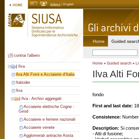
italiano
| English
Home
Guided searc
contrai l'albero
Home
»
Guided search
»
Li
|
Ilva
Ilva Alti Fo
Ilva Alti Forni e Acciaierie d’Italia
Italsider
Ilva
fondo
|
Ilva - Archivi aggregati
First and last date:
18
Acciaierie elettriche Cogne -
Girod
Consistence:
Number o
Acciaierie e ferriere nazionali
Acciaierie venete
Description:
Si conse
- Atti di fusione;
Agglomerati antracite Aosta