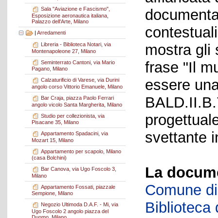
Sala "Aviazione e Fascismo",
documental
Esposizione aeronautica italiana,
Palazzo dell'Arte, Milano
contestuali
|
Arredamenti
mostra gli 
Libreria - Biblioteca Notari, via
Montenapoleone 27, Milano
frase "Il m
Seminterrato Cantoni, via Mario
Pagano, Milano
essere una
Calzaturificio di Varese, via Durini
angolo corso Vittorio Emanuele, Milano
BALD.II.B.
Bar Craja, piazza Paolo Ferrari
angolo vicolo Santa Margherita, Milano
progettuale
Studio per collezionista, via
Pisacane 35, Milano
svettante i
Appartamento Spadacini, via
Mozart 15, Milano
Appartamento per scapolo, Milano
(casa Bolchini)
La docume
Bar Canova, via Ugo Foscolo 3,
Milano
Comune di 
Appartamento Fossati, piazzale
Sempione, Milano
Biblioteca d
Negozio Ultimoda D.A.F. - Mi, via
Ugo Foscolo 2 angolo piazza del
Duomo, Milano