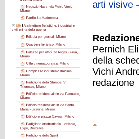
arti visiv
Negozio Hass, via Pietro Verri,
Milano
Panfilo La Madonnina
|
Architetture fieristiche, industriali e
civili prima della guerra
Redazione
Edicola per giornali, Milano
Quartiere fieristico, Milano
Pernich El
Palazzo per uffici De Angeli - Frua,
Milano
della sche
Città cinematografica, Milano
Vichi Andr
Complesso industriale Italcima,
Milano
redazione
Padiglione della Stampa, V
Triennale, Milano
Edificio residenziale in via Pancaldo,
Milano
Edificio residenziale in via Santa
Maria Fulcorina, Milano
Edificio in piazza Cavour, Milano
Padiglione ortofrutticolo - vinicolo,
Expo, Bruxelles
Padiglione dello Sport