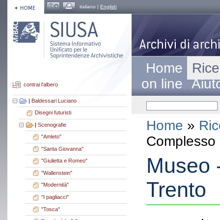
italiano |
English
Home
Rice
on line
Aiut
contrai l'albero
|
Baldessari Luciano
Disegni futuristi
Home
»
Ric
|
Scenografie
Complesso a
"Amleto"
"Santa Giovanna"
Museo -
"Giulietta e Romeo"
"Wallenstein"
Trento
"Modernità"
"I pagliacci"
"Tosca"