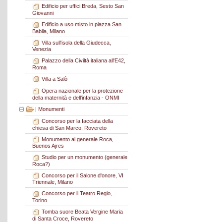
Edificio per uffici Breda, Sesto San
Giovanni
Edificio a uso misto in piazza San
Babila, Milano
Villa sull'isola della Giudecca,
Venezia
Palazzo della Civiltà italiana all'E42,
Roma
Villa a Salò
Opera nazionale per la protezione
della maternità e dell'infanzia - ONMI
|
Monumenti
Concorso per la facciata della
chiesa di San Marco, Rovereto
Monumento al generale Roca,
Buenos Ajres
Studio per un monumento (generale
Roca?)
Concorso per il Salone d'onore, VI
Triennale, Milano
Concorso per il Teatro Regio,
Torino
Tomba suore Beata Vergine Maria
di Santa Croce, Rovereto