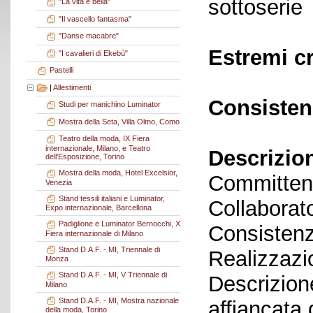
sottoserie
"La vita è bella"
"Il vascello fantasma"
"Danse macabre"
Estremi c
"I cavalieri di Ekebù"
Pastelli
|
Allestimenti
Consisten
Studi per manichino Luminator
Mostra della Seta, Villa Olmo, Como
Teatro della moda, IX Fiera
internazionale, Milano, e Teatro
Descrizio
dell'Esposizione, Torino
Mostra della moda, Hotel Excelsior,
Committent
Venezia
Stand tessili italiani e Luminator,
Collaborato
Expo internazionale, Barcellona
Padiglione e Luminator Bernocchi, X
Consistenz
Fiera internazionale di Milano
Stand D.A.F. - MI, Triennale di
Realizzazi
Monza
Stand D.A.F. - MI, V Triennale di
Descrizione
Milano
Stand D.A.F. - MI, Mostra nazionale
affiancata 
della moda, Torino