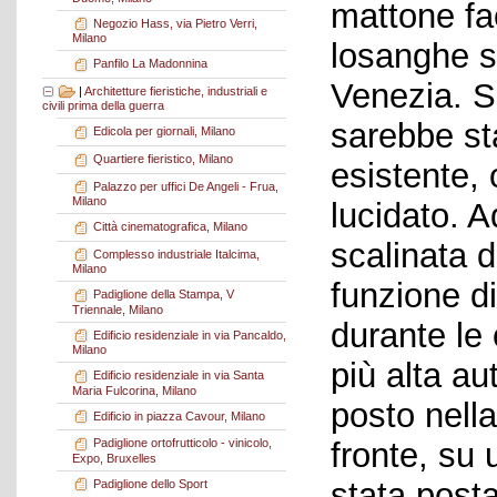
mattone fac
Negozio Hass, via Pietro Verri,
Milano
losanghe s
Panfilo La Madonnina
Venezia. S
|
Architetture fieristiche, industriali e
civili prima della guerra
sarebbe st
Edicola per giornali, Milano
Quartiere fieristico, Milano
esistente, 
Palazzo per uffici De Angeli - Frua,
Milano
lucidato. 
Città cinematografica, Milano
scalinata 
Complesso industriale Italcima,
Milano
funzione di
Padiglione della Stampa, V
Triennale, Milano
durante le 
Edificio residenziale in via Pancaldo,
Milano
più alta au
Edificio residenziale in via Santa
Maria Fulcorina, Milano
posto nella
Edificio in piazza Cavour, Milano
fronte, su
Padiglione ortofrutticolo - vinicolo,
Expo, Bruxelles
stata posta
Padiglione dello Sport