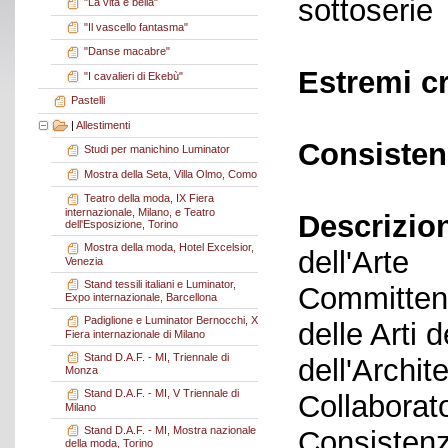
sottoserie
"La vita è bella"
"Il vascello fantasma"
"Danse macabre"
Estremi c
"I cavalieri di Ekebù"
Pastelli
|
Allestimenti
Consisten
Studi per manichino Luminator
Mostra della Seta, Villa Olmo, Como
Teatro della moda, IX Fiera
internazionale, Milano, e Teatro
Descrizio
dell'Esposizione, Torino
Mostra della moda, Hotel Excelsior,
dell'Arte
Venezia
Stand tessili italiani e Luminator,
Committent
Expo internazionale, Barcellona
Padiglione e Luminator Bernocchi, X
delle Arti 
Fiera internazionale di Milano
Stand D.A.F. - MI, Triennale di
dell'Archi
Monza
Stand D.A.F. - MI, V Triennale di
Collaborato
Milano
Stand D.A.F. - MI, Mostra nazionale
Consistenz
della moda, Torino