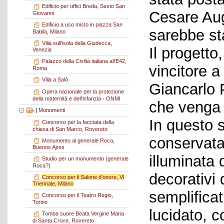
Edificio per uffici Breda, Sesto San
Cesare Aug
Giovanni
Edificio a uso misto in piazza San
sarebbe st
Babila, Milano
Villa sull'isola della Giudecca,
Il progetto
Venezia
Palazzo della Civiltà italiana all'E42,
vincitore a
Roma
Villa a Salò
Giancarlo 
Opera nazionale per la protezione
della maternità e dell'infanzia - ONMI
che venga 
|
Monumenti
In questo 
Concorso per la facciata della
chiesa di San Marco, Rovereto
conservata
Monumento al generale Roca,
Buenos Ajres
illuminata d
Studio per un monumento (generale
Roca?)
decorativi 
Concorso per il Salone d'onore, VI
Triennale, Milano
semplifica
Concorso per il Teatro Regio,
Torino
lucidato, c
Tomba suore Beata Vergine Maria
di Santa Croce, Rovereto