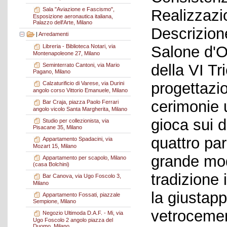
Sala "Aviazione e Fascismo",
Realizzazi
Esposizione aeronautica italiana,
Palazzo dell'Arte, Milano
Descrizion
|
Arredamenti
Salone d'O
Libreria - Biblioteca Notari, via
Montenapoleone 27, Milano
della VI Tr
Seminterrato Cantoni, via Mario
Pagano, Milano
progettazio
Calzaturificio di Varese, via Durini
angolo corso Vittorio Emanuele, Milano
cerimonie u
Bar Craja, piazza Paolo Ferrari
angolo vicolo Santa Margherita, Milano
gioca sui d
Studio per collezionista, via
Pisacane 35, Milano
quattro par
Appartamento Spadacini, via
Mozart 15, Milano
grande mod
Appartamento per scapolo, Milano
(casa Bolchini)
tradizione
Bar Canova, via Ugo Foscolo 3,
Milano
la giustapp
Appartamento Fossati, piazzale
Sempione, Milano
vetrocemen
Negozio Ultimoda D.A.F. - Mi, via
Ugo Foscolo 2 angolo piazza del
Duomo, Milano