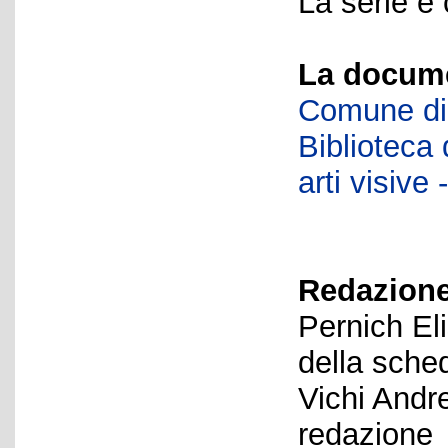
La serie è
La docume
Comune di 
Biblioteca d
arti visiv
Redazione
Pernich El
della sche
Vichi Andr
redazione