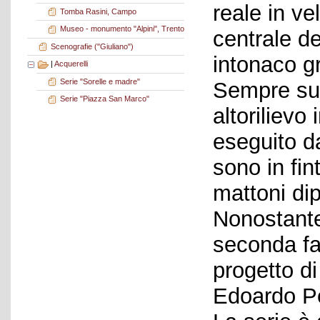
reale in ve
Tomba Rasini, Campo
Museo - monumento "Alpini", Trento
centrale de
Scenografie ("Giuliano")
intonaco g
|
Acquerelli
Serie "Sorelle e madre"
Sempre su 
Serie "Piazza San Marco"
altorilievo
eseguito d
sono in fin
mattoni dipi
Nonostante 
seconda fa
progetto di
Edoardo Pe