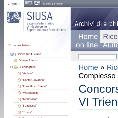
italiano |
English
Home
Rice
on line
Aiut
contrai l'albero
|
Baldessari Luciano
Disegni futuristi
Home
»
Ric
|
Scenografie
Complesso a
"Amleto"
"Santa Giovanna"
Concors
"Giulietta e Romeo"
"Wallenstein"
VI Trie
"Modernità"
"I pagliacci"
"Tosca"