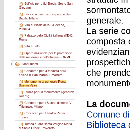
Edificio per uffici Breda, Sesto San
sormontato 
Giovanni
Edificio a uso misto in piazza San
generale.
Babila, Milano
Villa sull'isola della Giudecca,
La serie c
Venezia
Palazzo della Civiltà italiana all'E42,
composta d
Roma
Villa a Salò
evidenzian
Opera nazionale per la protezione
della maternità e dell'infanzia - ONMI
prospettich
|
Monumenti
che prendo
Concorso per la facciata della
chiesa di San Marco, Rovereto
monumento
Monumento al generale Roca,
Buenos Ajres
Studio per un monumento (generale
Roca?)
La docume
Concorso per il Salone d'onore, VI
Triennale, Milano
Comune di 
Concorso per il Teatro Regio,
Torino
Biblioteca d
Tomba suore Beata Vergine Maria
di Santa Croce, Rovereto