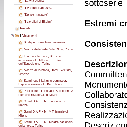
sottoserie
"La vita è bella"
"Il vascello fantasma"
"Danse macabre"
Estremi c
"I cavalieri di Ekebù"
Pastelli
|
Allestimenti
Consisten
Studi per manichino Luminator
Mostra della Seta, Villa Olmo, Como
Teatro della moda, IX Fiera
internazionale, Milano, e Teatro
Descrizio
dell'Esposizione, Torino
Mostra della moda, Hotel Excelsior,
Committen
Venezia
Stand tessili italiani e Luminator,
Monumento
Expo internazionale, Barcellona
Padiglione e Luminator Bernocchi, X
Collaborato
Fiera internazionale di Milano
Stand D.A.F. - MI, Triennale di
Consistenz
Monza
Stand D.A.F. - MI, V Triennale di
Realizzazi
Milano
Stand D.A.F. - MI, Mostra nazionale
Descrizion
della moda, Torino