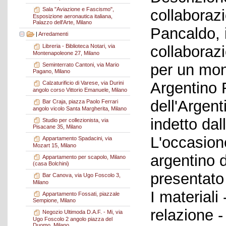
Sala "Aviazione e Fascismo",
collaborazi
Esposizione aeronautica italiana,
Palazzo dell'Arte, Milano
Pancaldo, 
|
Arredamenti
collaboraz
Libreria - Biblioteca Notari, via
Montenapoleone 27, Milano
per un mon
Seminterrato Cantoni, via Mario
Pagano, Milano
Argentino 
Calzaturificio di Varese, via Durini
angolo corso Vittorio Emanuele, Milano
dell'Argent
Bar Craja, piazza Paolo Ferrari
angolo vicolo Santa Margherita, Milano
indetto dal
Studio per collezionista, via
Pisacane 35, Milano
L'occasion
Appartamento Spadacini, via
Mozart 15, Milano
argentino d
Appartamento per scapolo, Milano
(casa Bolchini)
presentato
Bar Canova, via Ugo Foscolo 3,
Milano
I materiali
Appartamento Fossati, piazzale
Sempione, Milano
relazione -
Negozio Ultimoda D.A.F. - Mi, via
Ugo Foscolo 2 angolo piazza del
Duomo, Milano