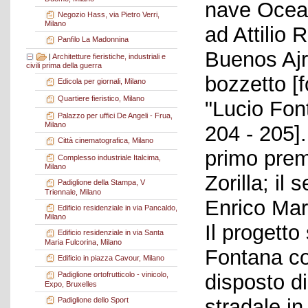
nave Ocean
Negozio Hass, via Pietro Verri,
Milano
ad Attilio 
Panfilo La Madonnina
Buenos Ajre
|
Architetture fieristiche, industriali e
civili prima della guerra
bozzetto [f
Edicola per giornali, Milano
Quartiere fieristico, Milano
"Lucio Fon
Palazzo per uffici De Angeli - Frua,
Milano
204 - 205].
Città cinematografica, Milano
primo premi
Complesso industriale Italcima,
Milano
Zorilla; il
Padiglione della Stampa, V
Triennale, Milano
Enrico Mart
Edificio residenziale in via Pancaldo,
Milano
Il progetto
Edificio residenziale in via Santa
Maria Fulcorina, Milano
Fontana co
Edificio in piazza Cavour, Milano
disposto di
Padiglione ortofrutticolo - vinicolo,
Expo, Bruxelles
stradale in
Padiglione dello Sport