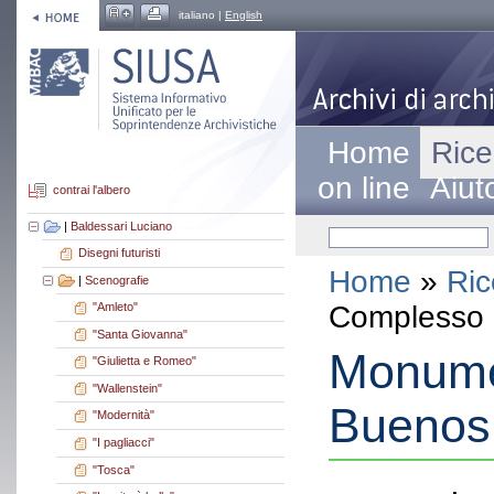
italiano |
English
Home
Rice
on line
Aiut
contrai l'albero
|
Baldessari Luciano
Disegni futuristi
Home
»
Ric
|
Scenografie
Complesso a
"Amleto"
"Santa Giovanna"
Monume
"Giulietta e Romeo"
"Wallenstein"
Buenos 
"Modernità"
"I pagliacci"
"Tosca"