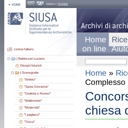
italiano |
English
Home
Rice
on line
Aiut
contrai l'albero
|
Baldessari Luciano
Disegni futuristi
Home
»
Ric
|
Scenografie
Complesso a
"Amleto"
"Santa Giovanna"
Concors
"Giulietta e Romeo"
"Wallenstein"
chiesa 
"Modernità"
"I pagliacci"
"Tosca"