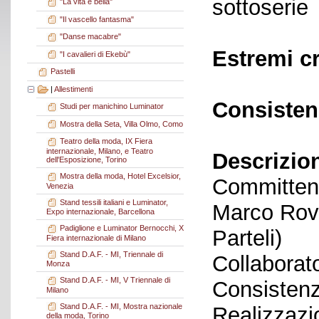
sottoserie
"La vita è bella"
"Il vascello fantasma"
"Danse macabre"
Estremi c
"I cavalieri di Ekebù"
Pastelli
|
Allestimenti
Consisten
Studi per manichino Luminator
Mostra della Seta, Villa Olmo, Como
Teatro della moda, IX Fiera
internazionale, Milano, e Teatro
Descrizio
dell'Esposizione, Torino
Mostra della moda, Hotel Excelsior,
Committent
Venezia
Stand tessili italiani e Luminator,
Marco Rove
Expo internazionale, Barcellona
Padiglione e Luminator Bernocchi, X
Parteli)
Fiera internazionale di Milano
Stand D.A.F. - MI, Triennale di
Collaborato
Monza
Stand D.A.F. - MI, V Triennale di
Consistenz
Milano
Stand D.A.F. - MI, Mostra nazionale
Realizzazi
della moda, Torino