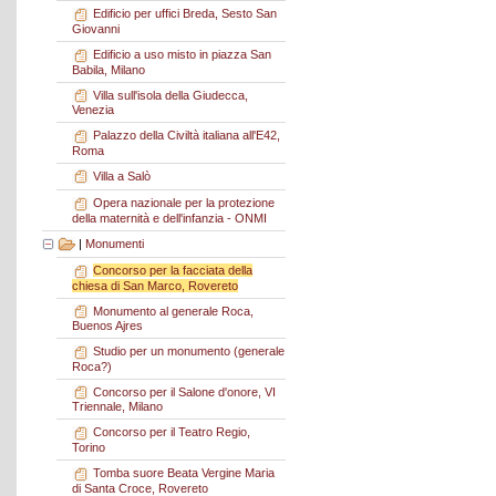
Edificio per uffici Breda, Sesto San
Giovanni
Edificio a uso misto in piazza San
Babila, Milano
Villa sull'isola della Giudecca,
Venezia
Palazzo della Civiltà italiana all'E42,
Roma
Villa a Salò
Opera nazionale per la protezione
della maternità e dell'infanzia - ONMI
|
Monumenti
Concorso per la facciata della
chiesa di San Marco, Rovereto
Monumento al generale Roca,
Buenos Ajres
Studio per un monumento (generale
Roca?)
Concorso per il Salone d'onore, VI
Triennale, Milano
Concorso per il Teatro Regio,
Torino
Tomba suore Beata Vergine Maria
di Santa Croce, Rovereto