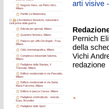
arti visiv
Negozio Hass, via Pietro Verri,
Milano
Panfilo La Madonnina
|
Architetture fieristiche, industriali e
civili prima della guerra
Redazione
Edicola per giornali, Milano
Quartiere fieristico, Milano
Pernich El
Palazzo per uffici De Angeli - Frua,
Milano
della sche
Città cinematografica, Milano
Vichi Andr
Complesso industriale Italcima,
Milano
redazione
Padiglione della Stampa, V
Triennale, Milano
Edificio residenziale in via Pancaldo,
Milano
Edificio residenziale in via Santa
Maria Fulcorina, Milano
Edificio in piazza Cavour, Milano
Padiglione ortofrutticolo - vinicolo,
Expo, Bruxelles
Padiglione dello Sport