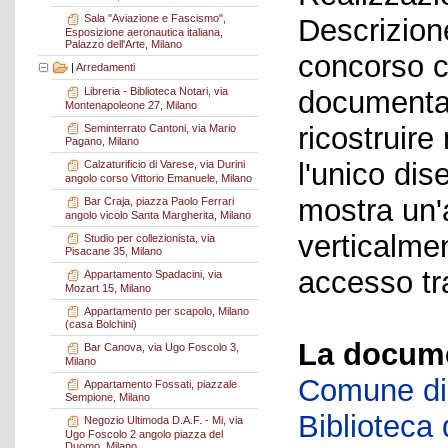
Sala "Aviazione e Fascismo",
Descrizion
Esposizione aeronautica italiana,
Palazzo dell'Arte, Milano
concorso c
|
Arredamenti
documentaz
Libreria - Biblioteca Notari, via
Montenapoleone 27, Milano
ricostruire 
Seminterrato Cantoni, via Mario
Pagano, Milano
l'unico di
Calzaturificio di Varese, via Durini
angolo corso Vittorio Emanuele, Milano
mostra un'a
Bar Craja, piazza Paolo Ferrari
angolo vicolo Santa Margherita, Milano
verticalme
Studio per collezionista, via
Pisacane 35, Milano
accesso tr
Appartamento Spadacini, via
Mozart 15, Milano
Appartamento per scapolo, Milano
(casa Bolchini)
La docume
Bar Canova, via Ugo Foscolo 3,
Milano
Comune di 
Appartamento Fossati, piazzale
Sempione, Milano
Biblioteca d
Negozio Ultimoda D.A.F. - Mi, via
Ugo Foscolo 2 angolo piazza del
Duomo, Milano