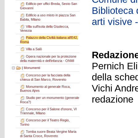
Edificio per uffici Breda, Sesto San
Biblioteca d
Giovanni
Edificio a uso misto in piazza San
arti visiv
Babila, Milano
Villa sull'isola della Giudecca,
Venezia
Palazzo della Civiltà italiana all'E42,
Roma
Villa a Salò
Redazione
Opera nazionale per la protezione
della maternità e dell'infanzia - ONMI
Pernich El
|
Monumenti
della sche
Concorso per la facciata della
chiesa di San Marco, Rovereto
Vichi Andr
Monumento al generale Roca,
Buenos Ajres
redazione
Studio per un monumento (generale
Roca?)
Concorso per il Salone d'onore, VI
Triennale, Milano
Concorso per il Teatro Regio,
Torino
Tomba suore Beata Vergine Maria
di Santa Croce, Rovereto