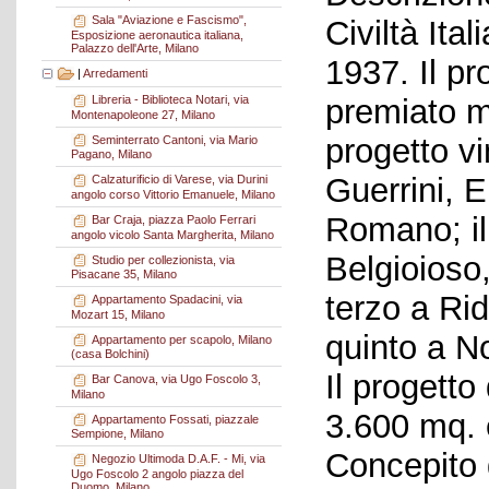
Sala "Aviazione e Fascismo",
Civiltà Ital
Esposizione aeronautica italiana,
Palazzo dell'Arte, Milano
1937. Il pr
|
Arredamenti
premiato m
Libreria - Biblioteca Notari, via
Montenapoleone 27, Milano
progetto vi
Seminterrato Cantoni, via Mario
Pagano, Milano
Guerrini, 
Calzaturificio di Varese, via Durini
angolo corso Vittorio Emanuele, Milano
Romano; il
Bar Craja, piazza Paolo Ferrari
angolo vicolo Santa Margherita, Milano
Belgioioso,
Studio per collezionista, via
Pisacane 35, Milano
terzo a Rido
Appartamento Spadacini, via
Mozart 15, Milano
quinto a No
Appartamento per scapolo, Milano
(casa Bolchini)
Il progetto
Bar Canova, via Ugo Foscolo 3,
Milano
3.600 mq. 
Appartamento Fossati, piazzale
Sempione, Milano
Concepito
Negozio Ultimoda D.A.F. - Mi, via
Ugo Foscolo 2 angolo piazza del
Duomo, Milano