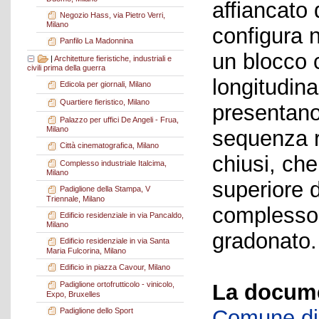
affiancato 
Negozio Hass, via Pietro Verri,
Milano
configura 
Panfilo La Madonnina
un blocco 
|
Architetture fieristiche, industriali e
civili prima della guerra
longitudina
Edicola per giornali, Milano
Quartiere fieristico, Milano
presentano
Palazzo per uffici De Angeli - Frua,
Milano
sequenza ri
Città cinematografica, Milano
chiusi, che
Complesso industriale Italcima,
Milano
superiore d
Padiglione della Stampa, V
Triennale, Milano
complesso
Edificio residenziale in via Pancaldo,
Milano
gradonato.
Edificio residenziale in via Santa
Maria Fulcorina, Milano
Edificio in piazza Cavour, Milano
La docume
Padiglione ortofrutticolo - vinicolo,
Expo, Bruxelles
Comune di 
Padiglione dello Sport