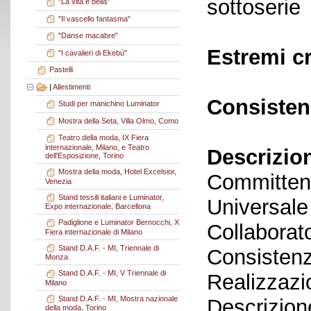
sottoserie
"La vita è bella"
"Il vascello fantasma"
"Danse macabre"
Estremi c
"I cavalieri di Ekebù"
Pastelli
|
Allestimenti
Consisten
Studi per manichino Luminator
Mostra della Seta, Villa Olmo, Como
Teatro della moda, IX Fiera
internazionale, Milano, e Teatro
Descrizio
dell'Esposizione, Torino
Mostra della moda, Hotel Excelsior,
Committen
Venezia
Stand tessili italiani e Luminator,
Universale
Expo internazionale, Barcellona
Padiglione e Luminator Bernocchi, X
Collaborato
Fiera internazionale di Milano
Stand D.A.F. - MI, Triennale di
Consistenz
Monza
Stand D.A.F. - MI, V Triennale di
Realizzazi
Milano
Stand D.A.F. - MI, Mostra nazionale
Descrizione
della moda, Torino