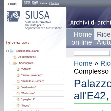
italiano |
English
Home
Rice
on line
Aiut
contrai l'albero
|
Baldessari Luciano
Disegni futuristi
Home
»
Ric
|
Scenografie
Complesso a
"Amleto"
"Santa Giovanna"
Palazzo 
"Giulietta e Romeo"
"Wallenstein"
all'E42
"Modernità"
"I pagliacci"
"Tosca"