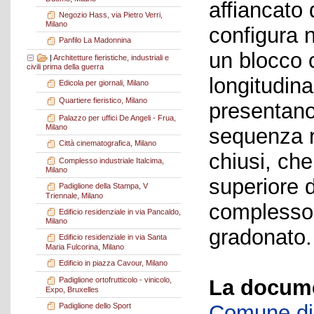
affiancato 
Negozio Hass, via Pietro Verri,
Milano
configura 
Panfilo La Madonnina
un blocco 
|
Architetture fieristiche, industriali e
civili prima della guerra
longitudina
Edicola per giornali, Milano
Quartiere fieristico, Milano
presentano
Palazzo per uffici De Angeli - Frua,
Milano
sequenza ri
Città cinematografica, Milano
chiusi, che
Complesso industriale Italcima,
Milano
superiore d
Padiglione della Stampa, V
Triennale, Milano
complesso
Edificio residenziale in via Pancaldo,
Milano
gradonato.
Edificio residenziale in via Santa
Maria Fulcorina, Milano
Edificio in piazza Cavour, Milano
La docume
Padiglione ortofrutticolo - vinicolo,
Expo, Bruxelles
Comune di 
Padiglione dello Sport