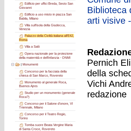
Edificio per uffici Breda, Sesto San
Biblioteca d
Giovanni
Edificio a uso misto in piazza San
arti visiv
Babila, Milano
Villa sull'isola della Giudecca,
Venezia
Palazzo della Civiltà italiana all'E42,
Roma
Villa a Salò
Redazione
Opera nazionale per la protezione
della maternità e dell'infanzia - ONMI
Pernich El
|
Monumenti
della sche
Concorso per la facciata della
chiesa di San Marco, Rovereto
Vichi Andr
Monumento al generale Roca,
Buenos Ajres
redazione
Studio per un monumento (generale
Roca?)
Concorso per il Salone d'onore, VI
Triennale, Milano
Concorso per il Teatro Regio,
Torino
Tomba suore Beata Vergine Maria
di Santa Croce, Rovereto