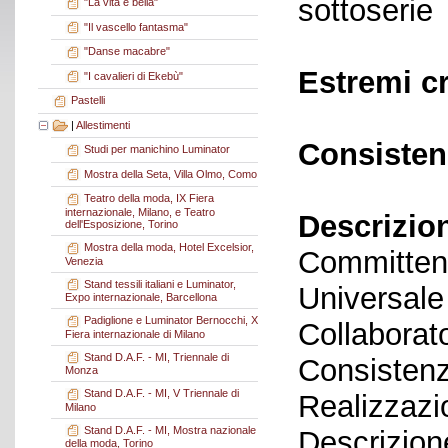
sottoserie
"La vita è bella"
"Il vascello fantasma"
"Danse macabre"
Estremi c
"I cavalieri di Ekebù"
Pastelli
|
Allestimenti
Consisten
Studi per manichino Luminator
Mostra della Seta, Villa Olmo, Como
Teatro della moda, IX Fiera
internazionale, Milano, e Teatro
Descrizio
dell'Esposizione, Torino
Mostra della moda, Hotel Excelsior,
Committen
Venezia
Stand tessili italiani e Luminator,
Universale
Expo internazionale, Barcellona
Padiglione e Luminator Bernocchi, X
Collaborato
Fiera internazionale di Milano
Stand D.A.F. - MI, Triennale di
Consistenz
Monza
Stand D.A.F. - MI, V Triennale di
Realizzazi
Milano
Stand D.A.F. - MI, Mostra nazionale
Descrizione
della moda, Torino