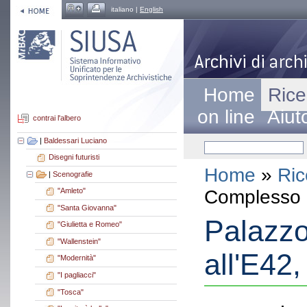
italiano |
English
Home
Rice
on line
Aiut
contrai l'albero
|
Baldessari Luciano
Disegni futuristi
Home
»
Ric
|
Scenografie
Complesso a
"Amleto"
"Santa Giovanna"
Palazzo 
"Giulietta e Romeo"
"Wallenstein"
all'E42
"Modernità"
"I pagliacci"
"Tosca"