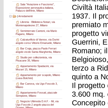
Sala "Aviazione e Fascismo",
Civiltà Ital
Esposizione aeronautica italiana,
Palazzo dell'Arte, Milano
1937. Il pr
|
Arredamenti
premiato m
Libreria - Biblioteca Notari, via
Montenapoleone 27, Milano
progetto vi
Seminterrato Cantoni, via Mario
Pagano, Milano
Guerrini, 
Calzaturificio di Varese, via Durini
angolo corso Vittorio Emanuele, Milano
Romano; il
Bar Craja, piazza Paolo Ferrari
angolo vicolo Santa Margherita, Milano
Belgioioso,
Studio per collezionista, via
Pisacane 35, Milano
terzo a Rido
Appartamento Spadacini, via
Mozart 15, Milano
quinto a No
Appartamento per scapolo, Milano
(casa Bolchini)
Il progetto
Bar Canova, via Ugo Foscolo 3,
Milano
3.600 mq. 
Appartamento Fossati, piazzale
Sempione, Milano
Concepito
Negozio Ultimoda D.A.F. - Mi, via
Ugo Foscolo 2 angolo piazza del
Duomo, Milano