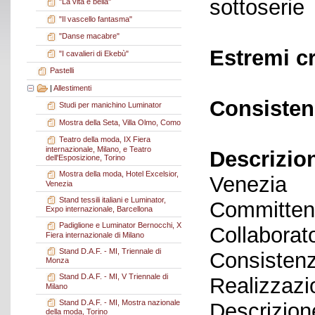
sottoserie
"La vita è bella"
"Il vascello fantasma"
"Danse macabre"
Estremi c
"I cavalieri di Ekebù"
Pastelli
|
Allestimenti
Consisten
Studi per manichino Luminator
Mostra della Seta, Villa Olmo, Como
Teatro della moda, IX Fiera
internazionale, Milano, e Teatro
Descrizio
dell'Esposizione, Torino
Mostra della moda, Hotel Excelsior,
Venezia
Venezia
Stand tessili italiani e Luminator,
Committent
Expo internazionale, Barcellona
Padiglione e Luminator Bernocchi, X
Collaborato
Fiera internazionale di Milano
Stand D.A.F. - MI, Triennale di
Consistenz
Monza
Stand D.A.F. - MI, V Triennale di
Realizzazi
Milano
Stand D.A.F. - MI, Mostra nazionale
Descrizione
della moda, Torino