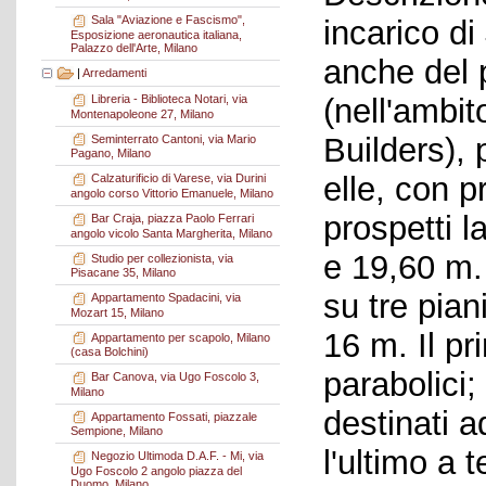
Sala "Aviazione e Fascismo",
incarico d
Esposizione aeronautica italiana,
Palazzo dell'Arte, Milano
anche del 
|
Arredamenti
(nell'ambi
Libreria - Biblioteca Notari, via
Montenapoleone 27, Milano
Builders), 
Seminterrato Cantoni, via Mario
Pagano, Milano
elle, con p
Calzaturificio di Varese, via Durini
angolo corso Vittorio Emanuele, Milano
prospetti l
Bar Craja, piazza Paolo Ferrari
angolo vicolo Santa Margherita, Milano
e 19,60 m. 
Studio per collezionista, via
Pisacane 35, Milano
su tre pian
Appartamento Spadacini, via
Mozart 15, Milano
16 m. Il p
Appartamento per scapolo, Milano
(casa Bolchini)
parabolici;
Bar Canova, via Ugo Foscolo 3,
Milano
destinati 
Appartamento Fossati, piazzale
Sempione, Milano
l'ultimo a 
Negozio Ultimoda D.A.F. - Mi, via
Ugo Foscolo 2 angolo piazza del
Duomo, Milano