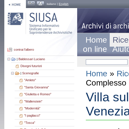
italiano |
English
Home
Rice
on line
Aiut
contrai l'albero
|
Baldessari Luciano
Disegni futuristi
Home
»
Ric
|
Scenografie
Complesso a
"Amleto"
"Santa Giovanna"
Villa su
"Giulietta e Romeo"
"Wallenstein"
Venezi
"Modernità"
"I pagliacci"
"Tosca"