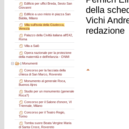
Edificio per uffici Breda, Sesto San
della sche
Giovanni
Edificio a uso misto in piazza San
Vichi Andr
Babila, Milano
Villa sull'isola della Giudecca,
redazione
Venezia
Palazzo della Civiltà italiana all'E42,
Roma
Villa a Salò
Opera nazionale per la protezione
della maternità e dell'infanzia - ONMI
|
Monumenti
Concorso per la facciata della
chiesa di San Marco, Rovereto
Monumento al generale Roca,
Buenos Ajres
Studio per un monumento (generale
Roca?)
Concorso per il Salone d'onore, VI
Triennale, Milano
Concorso per il Teatro Regio,
Torino
Tomba suore Beata Vergine Maria
di Santa Croce, Rovereto