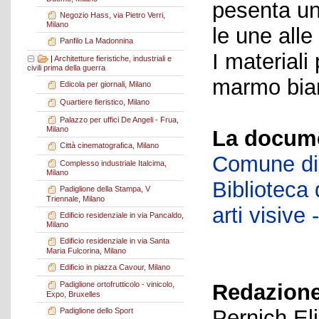
pesenta un
Negozio Hass, via Pietro Verri,
Milano
le une alle
Panfilo La Madonnina
I materiali 
|
Architetture fieristiche, industriali e
civili prima della guerra
marmo bianc
Edicola per giornali, Milano
Quartiere fieristico, Milano
Palazzo per uffici De Angeli - Frua,
Milano
La docume
Città cinematografica, Milano
Comune di 
Complesso industriale Italcima,
Milano
Biblioteca d
Padiglione della Stampa, V
Triennale, Milano
arti visiv
Edificio residenziale in via Pancaldo,
Milano
Edificio residenziale in via Santa
Maria Fulcorina, Milano
Edificio in piazza Cavour, Milano
Redazione
Padiglione ortofrutticolo - vinicolo,
Expo, Bruxelles
Pernich El
Padiglione dello Sport