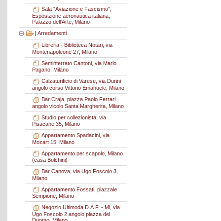
Sala "Aviazione e Fascismo",
Esposizione aeronautica italiana,
Palazzo dell'Arte, Milano
|
Arredamenti
Libreria - Biblioteca Notari, via
Montenapoleone 27, Milano
Seminterrato Cantoni, via Mario
Pagano, Milano
Calzaturificio di Varese, via Durini
angolo corso Vittorio Emanuele, Milano
Bar Craja, piazza Paolo Ferrari
angolo vicolo Santa Margherita, Milano
Studio per collezionista, via
Pisacane 35, Milano
Appartamento Spadacini, via
Mozart 15, Milano
Appartamento per scapolo, Milano
(casa Bolchini)
Bar Canova, via Ugo Foscolo 3,
Milano
Appartamento Fossati, piazzale
Sempione, Milano
Negozio Ultimoda D.A.F. - Mi, via
Ugo Foscolo 2 angolo piazza del
Duomo, Milano