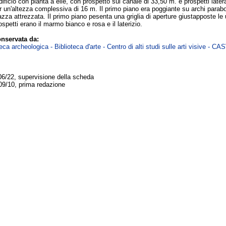
ificio con pianta a elle, con prospetto sul canale di 33,50 m. e prospetti later
er un'altezza complessiva di 16 m. Il primo piano era poggiante su archi parabol
azza attrezzata. Il primo piano pesenta una griglia di aperture giustapposte le u
rospetti erano il marmo bianco e rosa e il laterizio.
nservata da:
ca archeologica - Biblioteca d'arte - Centro di alti studi sulle arti visive - CA
06/22, supervisione della scheda
09/10, prima redazione