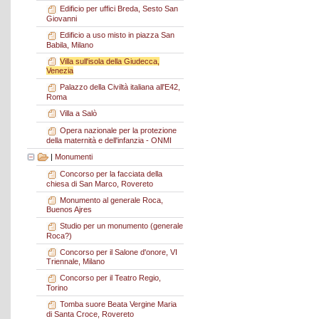
Edificio per uffici Breda, Sesto San
Giovanni
Edificio a uso misto in piazza San
Babila, Milano
Villa sull'isola della Giudecca,
Venezia
Palazzo della Civiltà italiana all'E42,
Roma
Villa a Salò
Opera nazionale per la protezione
della maternità e dell'infanzia - ONMI
|
Monumenti
Concorso per la facciata della
chiesa di San Marco, Rovereto
Monumento al generale Roca,
Buenos Ajres
Studio per un monumento (generale
Roca?)
Concorso per il Salone d'onore, VI
Triennale, Milano
Concorso per il Teatro Regio,
Torino
Tomba suore Beata Vergine Maria
di Santa Croce, Rovereto