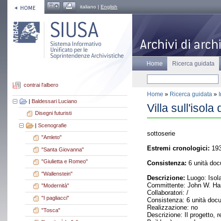
italiano |
English
Home
Ricerca guidata
contrai l'albero
Home
»
Ricerca guidata
»
|
Baldessari Luciano
Villa sull'isol
Disegni futuristi
|
Scenografie
sottoserie
"Amleto"
Estremi cronologici:
193
"Santa Giovanna"
"Giulietta e Romeo"
Consistenza:
6 unità doc
"Wallenstein"
Descrizione:
Luogo: Isola
Committente: John W. Har
"Modernità"
Collaboratori: /
"I pagliacci"
Consistenza: 6 unità doc
Realizzazione: no
"Tosca"
Descrizione: Il progetto,