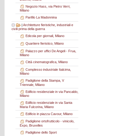
Negozio Hass, via Pietro Verri,
Milano
Panfilo La Madonnina
|
Architetture fieristiche, industriali e
civili prima della guerra
Edicola per giornali, Milano
Quartiere fieristico, Milano
Palazzo per uffici De Angeli - Frua,
Milano
Città cinematografica, Milano
Complesso industriale Italcima,
Milano
Padiglione della Stampa, V
Triennale, Milano
Edificio residenziale in via Pancaldo,
Milano
Edificio residenziale in via Santa
Maria Fulcorina, Milano
Edificio in piazza Cavour, Milano
Padiglione ortofrutticolo - vinicolo,
Expo, Bruxelles
Padiglione dello Sport