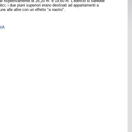
ali rispettivamente di 26,20 m. e 19,60 m. L'edificio si sarebbe
ici; i due piani superiori erano destinati ad appartamenti a
ne alle altre con un effetto "a nastro".
SVA