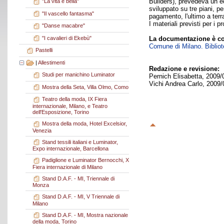
Builders), prevedeva un ed
"La vita è bella"
sviluppato su tre piani, p
"Il vascello fantasma"
pagamento, l'ultimo a terr
I materiali previsti per i p
"Danse macabre"
"I cavalieri di Ekebù"
La documentazione è co
Comune di Milano. Bibliote
Pastelli
|
Allestimenti
Redazione e revisione:
Studi per manichino Luminator
Pernich Elisabetta, 2009/
Vichi Andrea Carlo, 2009/
Mostra della Seta, Villa Olmo, Como
Teatro della moda, IX Fiera
internazionale, Milano, e Teatro
dell'Esposizione, Torino
Mostra della moda, Hotel Excelsior,
Venezia
Stand tessili italiani e Luminator,
Expo internazionale, Barcellona
Padiglione e Luminator Bernocchi, X
Fiera internazionale di Milano
Stand D.A.F. - MI, Triennale di
Monza
Stand D.A.F. - MI, V Triennale di
Milano
Stand D.A.F. - MI, Mostra nazionale
della moda, Torino