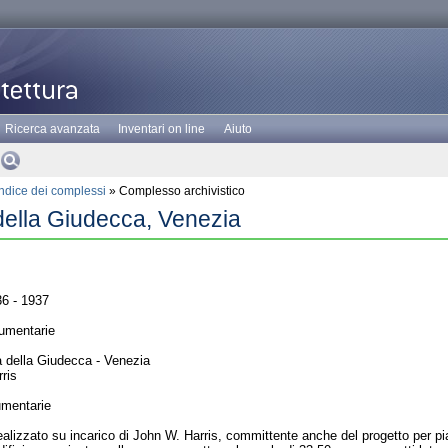
Ricerca avanzata
Inventari on line
Aiuto
Indice dei complessi
» Complesso archivistico
a della Giudecca, Venezia
6 - 1937
umentarie
 della Giudecca - Venezia
ris
umentarie
 realizzato su incarico di John W. Harris, committente anche del progetto per