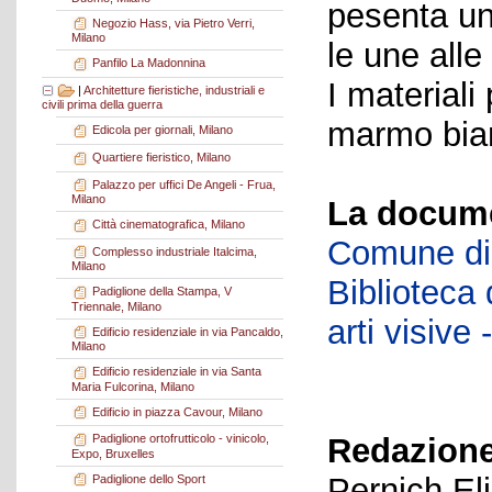
pesenta un
Negozio Hass, via Pietro Verri,
Milano
le une alle
Panfilo La Madonnina
I materiali 
|
Architetture fieristiche, industriali e
civili prima della guerra
marmo bianc
Edicola per giornali, Milano
Quartiere fieristico, Milano
Palazzo per uffici De Angeli - Frua,
Milano
La docume
Città cinematografica, Milano
Comune di 
Complesso industriale Italcima,
Milano
Biblioteca d
Padiglione della Stampa, V
Triennale, Milano
arti visiv
Edificio residenziale in via Pancaldo,
Milano
Edificio residenziale in via Santa
Maria Fulcorina, Milano
Edificio in piazza Cavour, Milano
Redazione
Padiglione ortofrutticolo - vinicolo,
Expo, Bruxelles
Pernich El
Padiglione dello Sport