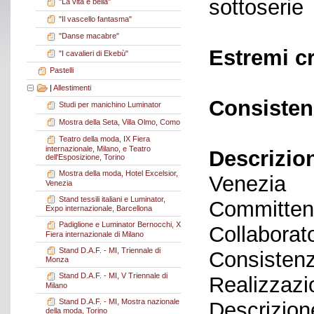
sottoserie
"La vita è bella"
"Il vascello fantasma"
"Danse macabre"
Estremi c
"I cavalieri di Ekebù"
Pastelli
|
Allestimenti
Consisten
Studi per manichino Luminator
Mostra della Seta, Villa Olmo, Como
Teatro della moda, IX Fiera
internazionale, Milano, e Teatro
Descrizio
dell'Esposizione, Torino
Mostra della moda, Hotel Excelsior,
Venezia
Venezia
Stand tessili italiani e Luminator,
Committent
Expo internazionale, Barcellona
Padiglione e Luminator Bernocchi, X
Collaborato
Fiera internazionale di Milano
Stand D.A.F. - MI, Triennale di
Consistenz
Monza
Stand D.A.F. - MI, V Triennale di
Realizzazi
Milano
Stand D.A.F. - MI, Mostra nazionale
Descrizione
della moda, Torino