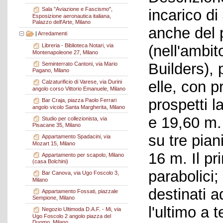
Sala "Aviazione e Fascismo",
incarico d
Esposizione aeronautica italiana,
Palazzo dell'Arte, Milano
anche del 
|
Arredamenti
(nell'ambi
Libreria - Biblioteca Notari, via
Montenapoleone 27, Milano
Builders), 
Seminterrato Cantoni, via Mario
Pagano, Milano
elle, con p
Calzaturificio di Varese, via Durini
angolo corso Vittorio Emanuele, Milano
prospetti l
Bar Craja, piazza Paolo Ferrari
angolo vicolo Santa Margherita, Milano
e 19,60 m. 
Studio per collezionista, via
Pisacane 35, Milano
su tre pian
Appartamento Spadacini, via
Mozart 15, Milano
16 m. Il p
Appartamento per scapolo, Milano
(casa Bolchini)
parabolici;
Bar Canova, via Ugo Foscolo 3,
Milano
destinati 
Appartamento Fossati, piazzale
Sempione, Milano
l'ultimo a 
Negozio Ultimoda D.A.F. - Mi, via
Ugo Foscolo 2 angolo piazza del
Duomo, Milano