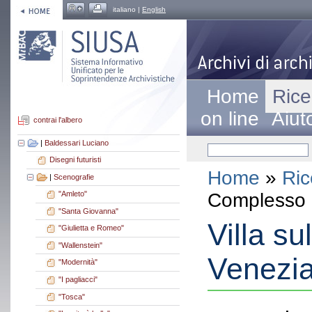
italiano |
English
Home
Rice
on line
Aiut
contrai l'albero
|
Baldessari Luciano
Disegni futuristi
Home
»
Ric
|
Scenografie
Complesso a
"Amleto"
"Santa Giovanna"
Villa su
"Giulietta e Romeo"
"Wallenstein"
Venezi
"Modernità"
"I pagliacci"
"Tosca"