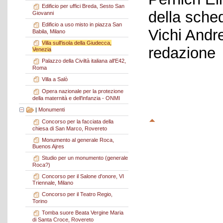
Edificio per uffici Breda, Sesto San
della sche
Giovanni
Edificio a uso misto in piazza San
Vichi Andr
Babila, Milano
Villa sull'isola della Giudecca,
redazione
Venezia
Palazzo della Civiltà italiana all'E42,
Roma
Villa a Salò
Opera nazionale per la protezione
della maternità e dell'infanzia - ONMI
|
Monumenti
Concorso per la facciata della
chiesa di San Marco, Rovereto
Monumento al generale Roca,
Buenos Ajres
Studio per un monumento (generale
Roca?)
Concorso per il Salone d'onore, VI
Triennale, Milano
Concorso per il Teatro Regio,
Torino
Tomba suore Beata Vergine Maria
di Santa Croce, Rovereto