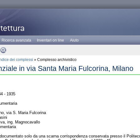
Ricerca avanzata
Inventari on line
Aiuto
Indice dei complessi
» Complesso archivistico
nziale in via Santa Maria Fulcorina, Milano
4 - 1935
umentaria
o, via S. Maria Fulcorina
sini
liva, ing. Magnocavallo
umentaria
è documentato solo da una scarna corrispondenza conservata presso il Politecn