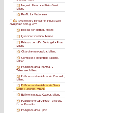
Negozio Hass, via Pietro Verri,
Milano
Panfilo La Madonnina
|
Architetture fieristiche, industriali e
civili prima della guerra
Edicola per giornali, Milano
Quartiere fieristico, Milano
Palazzo per uffici De Angeli - Frua,
Milano
Città cinematografica, Milano
Complesso industriale Italcima,
Milano
Padiglione della Stampa, V
Triennale, Milano
Edificio residenziale in via Pancaldo,
Milano
Edificio residenziale in via Santa
Maria Fulcorina, Milano
Edificio in piazza Cavour, Milano
Padiglione ortofrutticolo - vinicolo,
Expo, Bruxelles
Padiglione dello Sport