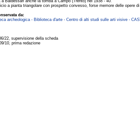
 a Baldessari anche la tomba a Campo (Trento) nel 1938 - 40.
icio a pianta triangolare con prospetto convesso, forse memore delle opere d
nservata da:
ca archeologica - Biblioteca d'arte - Centro di alti studi sulle arti visive - CA
06/22, supervisione della scheda
09/10, prima redazione