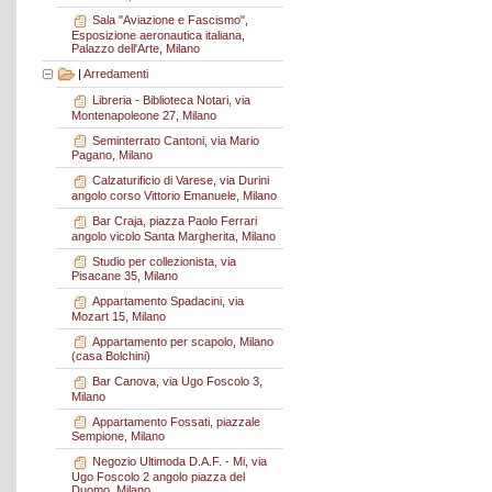
Sala "Aviazione e Fascismo",
Esposizione aeronautica italiana,
Palazzo dell'Arte, Milano
|
Arredamenti
Libreria - Biblioteca Notari, via
Montenapoleone 27, Milano
Seminterrato Cantoni, via Mario
Pagano, Milano
Calzaturificio di Varese, via Durini
angolo corso Vittorio Emanuele, Milano
Bar Craja, piazza Paolo Ferrari
angolo vicolo Santa Margherita, Milano
Studio per collezionista, via
Pisacane 35, Milano
Appartamento Spadacini, via
Mozart 15, Milano
Appartamento per scapolo, Milano
(casa Bolchini)
Bar Canova, via Ugo Foscolo 3,
Milano
Appartamento Fossati, piazzale
Sempione, Milano
Negozio Ultimoda D.A.F. - Mi, via
Ugo Foscolo 2 angolo piazza del
Duomo, Milano