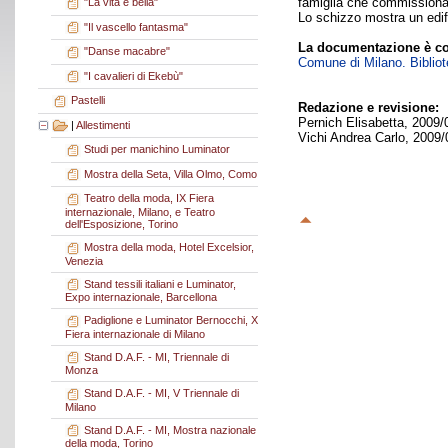
famiglia che commissiona
"La vita è bella"
Lo schizzo mostra un edif
"Il vascello fantasma"
La documentazione è co
"Danse macabre"
Comune di Milano. Bibliote
"I cavalieri di Ekebù"
Pastelli
Redazione e revisione:
Pernich Elisabetta, 2009/
|
Allestimenti
Vichi Andrea Carlo, 2009/
Studi per manichino Luminator
Mostra della Seta, Villa Olmo, Como
Teatro della moda, IX Fiera
internazionale, Milano, e Teatro
dell'Esposizione, Torino
Mostra della moda, Hotel Excelsior,
Venezia
Stand tessili italiani e Luminator,
Expo internazionale, Barcellona
Padiglione e Luminator Bernocchi, X
Fiera internazionale di Milano
Stand D.A.F. - MI, Triennale di
Monza
Stand D.A.F. - MI, V Triennale di
Milano
Stand D.A.F. - MI, Mostra nazionale
della moda, Torino