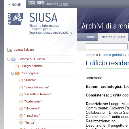
italiano |
English
Home
Ricerca guidata
contrai l'albero
Home
»
Ricerca guidata
»
|
Baldessari Luciano
Edificio reside
Disegni futuristi
|
Scenografie
sottoserie
"Amleto"
Estremi cronologici:
193
"Santa Giovanna"
"Giulietta e Romeo"
Consistenza:
1 unità doc
"Wallenstein"
Descrizione:
Luogo: Milan
Committente: Giovanni Ra
"Modernità"
Collaboratori: Ernesto Sa
"I pagliacci"
Consistenza: 1 unità doc
Realizzazione: no
"Tosca"
Descrizione: Il progetto 