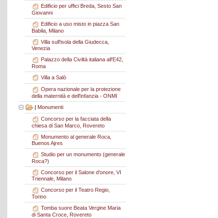
Edificio per uffici Breda, Sesto San
Giovanni
Edificio a uso misto in piazza San
Babila, Milano
Villa sull'isola della Giudecca,
Venezia
Palazzo della Civiltà italiana all'E42,
Roma
Villa a Salò
Opera nazionale per la protezione
della maternità e dell'infanzia - ONMI
|
Monumenti
Concorso per la facciata della
chiesa di San Marco, Rovereto
Monumento al generale Roca,
Buenos Ajres
Studio per un monumento (generale
Roca?)
Concorso per il Salone d'onore, VI
Triennale, Milano
Concorso per il Teatro Regio,
Torino
Tomba suore Beata Vergine Maria
di Santa Croce, Rovereto