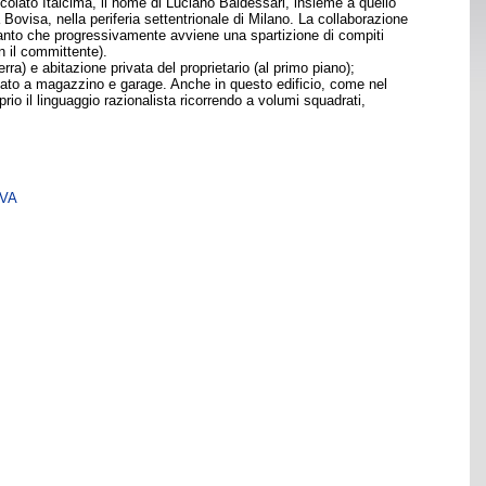
occolato Italcima, il nome di Luciano Baldessari, insieme a quello
 Bovisa, nella periferia settentrionale di Milano. La collaborazione
 tanto che progressivamente avviene una spartizione di compiti
n il committente).
 terra) e abitazione privata del proprietario (al primo piano);
tinato a magazzino e garage. Anche in questo edificio, come nel
io il linguaggio razionalista ricorrendo a volumi squadrati,
SVA