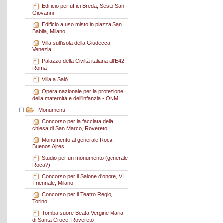
Edificio per uffici Breda, Sesto San
Giovanni
Edificio a uso misto in piazza San
Babila, Milano
Villa sull'isola della Giudecca,
Venezia
Palazzo della Civiltà italiana all'E42,
Roma
Villa a Salò
Opera nazionale per la protezione
della maternità e dell'infanzia - ONMI
|
Monumenti
Concorso per la facciata della
chiesa di San Marco, Rovereto
Monumento al generale Roca,
Buenos Ajres
Studio per un monumento (generale
Roca?)
Concorso per il Salone d'onore, VI
Triennale, Milano
Concorso per il Teatro Regio,
Torino
Tomba suore Beata Vergine Maria
di Santa Croce, Rovereto