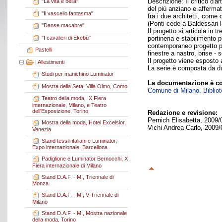
Descrizione: Il critico d'a
"La vita è bella"
del più anziano e affermat
"Il vascello fantasma"
fra i due architetti, come
(Ponti cede a Baldessari l
"Danse macabre"
Il progetto si articola in t
"I cavalieri di Ekebù"
portineria e stabilimento 
contemporaneo progetto per
Pastelli
finestre a nastro, brise - 
Il progetto viene esposto 
|
Allestimenti
La serie è composta da du
Studi per manichino Luminator
La documentazione è co
Mostra della Seta, Villa Olmo, Como
Comune di Milano. Bibliote
Teatro della moda, IX Fiera
internazionale, Milano, e Teatro
dell'Esposizione, Torino
Redazione e revisione:
Pernich Elisabetta, 2009/
Mostra della moda, Hotel Excelsior,
Vichi Andrea Carlo, 2009/
Venezia
Stand tessili italiani e Luminator,
Expo internazionale, Barcellona
Padiglione e Luminator Bernocchi, X
Fiera internazionale di Milano
Stand D.A.F. - MI, Triennale di
Monza
Stand D.A.F. - MI, V Triennale di
Milano
Stand D.A.F. - MI, Mostra nazionale
della moda, Torino