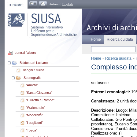
italiano |
English
Home
Ricerca guidata
contrai l'albero
Home
»
Ricerca guidata
»
|
Baldessari Luciano
Complesso indu
Disegni futuristi
|
Scenografie
sottoserie
"Amleto"
Estremi cronologici:
193
"Santa Giovanna"
"Giulietta e Romeo"
Consistenza:
2 unità doc
"Wallenstein"
Descrizione:
Luogo: Mila
Committente: Italcima
"Modernità"
Collaboratori: Gio Ponti (p
"I pagliacci"
proprietario), Eugenio Son
Consistenza: 2 unità docu
"Tosca"
Realizzazione: sì