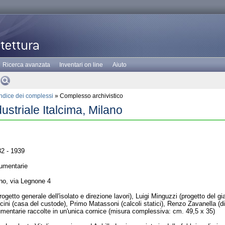
Ricerca avanzata
Inventari on line
Aiuto
Indice dei complessi
» Complesso archivistico
striale Italcima, Milano
2 - 1939
umentarie
no, via Legnone 4
rogetto generale dell'isolato e direzione lavori), Luigi Minguzzi (progetto del g
cini (casa del custode), Primo Matassoni (calcoli statici), Renzo Zavanella (d
mentarie raccolte in un'unica cornice (misura complessiva: cm. 49,5 x 35)