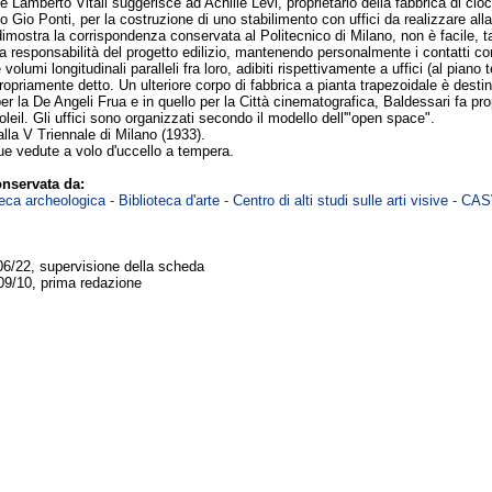
rte Lamberto Vitali suggerisce ad Achille Levi, proprietario della fabbrica di ci
o Gio Ponti, per la costruzione di uno stabilimento con uffici da realizzare alla
 dimostra la corrispondenza conservata al Politecnico di Milano, non è facile,
a responsabilità del progetto edilizio, mantenendo personalmente i contatti co
re volumi longitudinali paralleli fra loro, adibiti rispettivamente a uffici (al piano
propriamente detto. Un ulteriore corpo di fabbrica a pianta trapezoidale è des
 la De Angeli Frua e in quello per la Città cinematografica, Baldessari fa propr
soleil. Gli uffici sono organizzati secondo il modello dell'"open space".
alla V Triennale di Milano (1933).
e vedute a volo d'uccello a tempera.
nservata da:
ca archeologica - Biblioteca d'arte - Centro di alti studi sulle arti visive - CA
06/22, supervisione della scheda
09/10, prima redazione