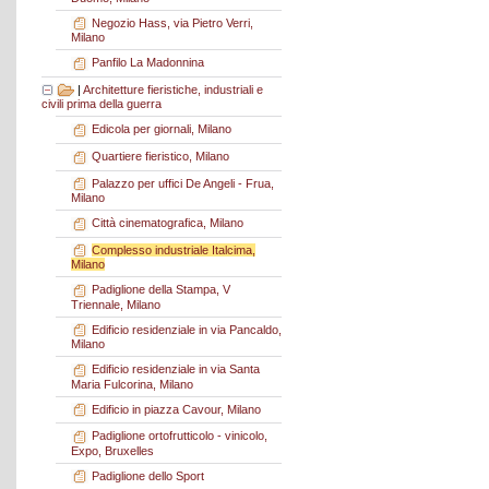
Negozio Hass, via Pietro Verri,
Milano
Panfilo La Madonnina
|
Architetture fieristiche, industriali e
civili prima della guerra
Edicola per giornali, Milano
Quartiere fieristico, Milano
Palazzo per uffici De Angeli - Frua,
Milano
Città cinematografica, Milano
Complesso industriale Italcima,
Milano
Padiglione della Stampa, V
Triennale, Milano
Edificio residenziale in via Pancaldo,
Milano
Edificio residenziale in via Santa
Maria Fulcorina, Milano
Edificio in piazza Cavour, Milano
Padiglione ortofrutticolo - vinicolo,
Expo, Bruxelles
Padiglione dello Sport