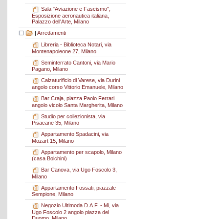
Sala "Aviazione e Fascismo",
Esposizione aeronautica italiana,
Palazzo dell'Arte, Milano
|
Arredamenti
Libreria - Biblioteca Notari, via
Montenapoleone 27, Milano
Seminterrato Cantoni, via Mario
Pagano, Milano
Calzaturificio di Varese, via Durini
angolo corso Vittorio Emanuele, Milano
Bar Craja, piazza Paolo Ferrari
angolo vicolo Santa Margherita, Milano
Studio per collezionista, via
Pisacane 35, Milano
Appartamento Spadacini, via
Mozart 15, Milano
Appartamento per scapolo, Milano
(casa Bolchini)
Bar Canova, via Ugo Foscolo 3,
Milano
Appartamento Fossati, piazzale
Sempione, Milano
Negozio Ultimoda D.A.F. - Mi, via
Ugo Foscolo 2 angolo piazza del
Duomo, Milano