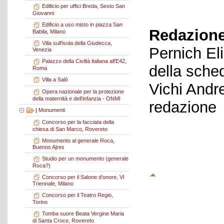
Edificio per uffici Breda, Sesto San
Giovanni
Edificio a uso misto in piazza San
Redazione
Babila, Milano
Villa sull'isola della Giudecca,
Pernich El
Venezia
Palazzo della Civiltà italiana all'E42,
della sche
Roma
Villa a Salò
Vichi Andr
Opera nazionale per la protezione
della maternità e dell'infanzia - ONMI
redazione
|
Monumenti
Concorso per la facciata della
chiesa di San Marco, Rovereto
Monumento al generale Roca,
Buenos Ajres
Studio per un monumento (generale
Roca?)
Concorso per il Salone d'onore, VI
Triennale, Milano
Concorso per il Teatro Regio,
Torino
Tomba suore Beata Vergine Maria
di Santa Croce, Rovereto