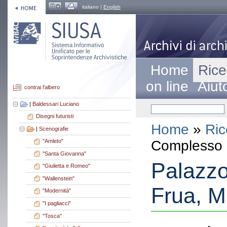
italiano |
English
Home
Rice
on line
Aiut
contrai l'albero
|
Baldessari Luciano
Disegni futuristi
Home
»
Ric
|
Scenografie
Complesso a
"Amleto"
"Santa Giovanna"
Palazzo 
"Giulietta e Romeo"
"Wallenstein"
Frua, M
"Modernità"
"I pagliacci"
"Tosca"