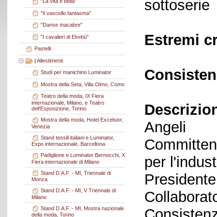
sottoserie
"La vita è bella"
"Il vascello fantasma"
"Danse macabre"
Estremi c
"I cavalieri di Ekebù"
Pastelli
|
Allestimenti
Consisten
Studi per manichino Luminator
Mostra della Seta, Villa Olmo, Como
Teatro della moda, IX Fiera
internazionale, Milano, e Teatro
Descrizio
dell'Esposizione, Torino
Mostra della moda, Hotel Excelsior,
Angeli
Venezia
Stand tessili italiani e Luminator,
Committent
Expo internazionale, Barcellona
Padiglione e Luminator Bernocchi, X
per l'indus
Fiera internazionale di Milano
Stand D.A.F. - MI, Triennale di
Presidente
Monza
Stand D.A.F. - MI, V Triennale di
Collaborato
Milano
Stand D.A.F. - MI, Mostra nazionale
Consistenz
della moda, Torino