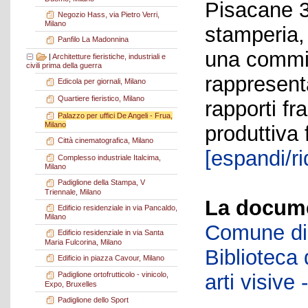
Pisacane 3
Negozio Hass, via Pietro Verri,
Milano
stamperia, 
Panfilo La Madonnina
una commit
|
Architetture fieristiche, industriali e
civili prima della guerra
rappresent
Edicola per giornali, Milano
Quartiere fieristico, Milano
rapporti fr
Palazzo per uffici De Angeli - Frua,
Milano
produttiva 
Città cinematografica, Milano
[espandi/ri
Complesso industriale Italcima,
Milano
Padiglione della Stampa, V
Triennale, Milano
La docume
Edificio residenziale in via Pancaldo,
Milano
Comune di 
Edificio residenziale in via Santa
Maria Fulcorina, Milano
Biblioteca d
Edificio in piazza Cavour, Milano
arti visiv
Padiglione ortofrutticolo - vinicolo,
Expo, Bruxelles
Padiglione dello Sport