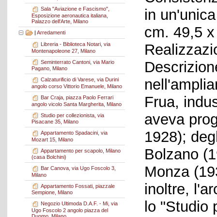
Sala "Aviazione e Fascismo",
in un'unic
Esposizione aeronautica italiana,
Palazzo dell'Arte, Milano
cm. 49,5 x
|
Arredamenti
Realizzazi
Libreria - Biblioteca Notari, via
Montenapoleone 27, Milano
Descrizione
Seminterrato Cantoni, via Mario
Pagano, Milano
nell'ampli
Calzaturificio di Varese, via Durini
angolo corso Vittorio Emanuele, Milano
Frua, indus
Bar Craja, piazza Paolo Ferrari
angolo vicolo Santa Margherita, Milano
aveva prog
Studio per collezionista, via
Pisacane 35, Milano
1928); degl
Appartamento Spadacini, via
Mozart 15, Milano
Bolzano (19
Appartamento per scapolo, Milano
(casa Bolchini)
Monza (193
Bar Canova, via Ugo Foscolo 3,
Milano
inoltre, l'
Appartamento Fossati, piazzale
Sempione, Milano
lo "Studio 
Negozio Ultimoda D.A.F. - Mi, via
Ugo Foscolo 2 angolo piazza del
Duomo, Milano