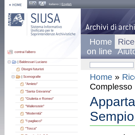
italiano |
English
Home
Rice
on line
Aiut
contrai l'albero
|
Baldessari Luciano
Disegni futuristi
Home
»
Ric
|
Scenografie
Complesso a
"Amleto"
"Santa Giovanna"
Apparta
"Giulietta e Romeo"
"Wallenstein"
Sempio
"Modernità"
"I pagliacci"
"Tosca"