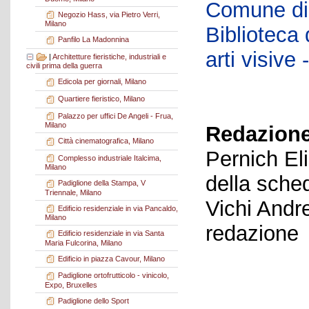
Comune di 
Negozio Hass, via Pietro Verri,
Milano
Biblioteca d
Panfilo La Madonnina
arti visiv
|
Architetture fieristiche, industriali e
civili prima della guerra
Edicola per giornali, Milano
Quartiere fieristico, Milano
Palazzo per uffici De Angeli - Frua,
Milano
Redazione
Città cinematografica, Milano
Pernich El
Complesso industriale Italcima,
Milano
della sche
Padiglione della Stampa, V
Triennale, Milano
Vichi Andr
Edificio residenziale in via Pancaldo,
Milano
redazione
Edificio residenziale in via Santa
Maria Fulcorina, Milano
Edificio in piazza Cavour, Milano
Padiglione ortofrutticolo - vinicolo,
Expo, Bruxelles
Padiglione dello Sport