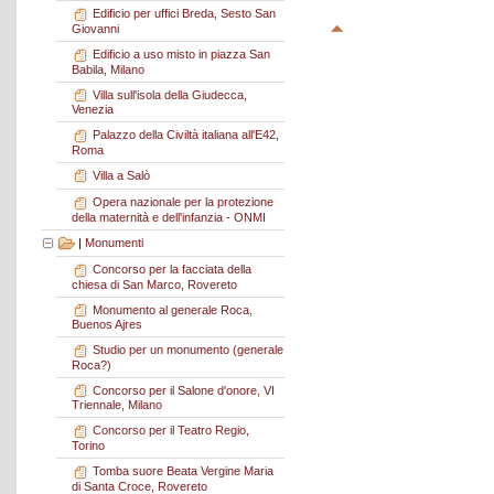
Edificio per uffici Breda, Sesto San
Giovanni
Edificio a uso misto in piazza San
Babila, Milano
Villa sull'isola della Giudecca,
Venezia
Palazzo della Civiltà italiana all'E42,
Roma
Villa a Salò
Opera nazionale per la protezione
della maternità e dell'infanzia - ONMI
|
Monumenti
Concorso per la facciata della
chiesa di San Marco, Rovereto
Monumento al generale Roca,
Buenos Ajres
Studio per un monumento (generale
Roca?)
Concorso per il Salone d'onore, VI
Triennale, Milano
Concorso per il Teatro Regio,
Torino
Tomba suore Beata Vergine Maria
di Santa Croce, Rovereto