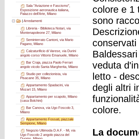
Sala "Aviazione e Fascismo",
colore e 1 
Esposizione aeronautica italiana,
Palazzo dell'Arte, Milano
sono raccol
|
Arredamenti
Descrizione
Libreria - Biblioteca Notari, via
Montenapoleone 27, Milano
conservati
Seminterrato Cantoni, via Mario
Pagano, Milano
Baldessari 
Calzaturificio di Varese, via Durini
angolo corso Vittorio Emanuele, Milano
veduta d'i
Bar Craja, piazza Paolo Ferrari
angolo vicolo Santa Margherita, Milano
letto - des
Studio per collezionista, via
Pisacane 35, Milano
degli altri
Appartamento Spadacini, via
Mozart 15, Milano
funzionalità
Appartamento per scapolo, Milano
(casa Bolchini)
colore.
Bar Canova, via Ugo Foscolo 3,
Milano
Appartamento Fossati, piazzale
Sempione, Milano
La docume
Negozio Ultimoda D.A.F. - Mi, via
Ugo Foscolo 2 angolo piazza del
Duomo, Milano