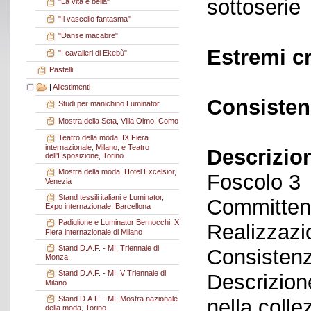
sottoserie
"La vita è bella"
"Il vascello fantasma"
"Danse macabre"
Estremi c
"I cavalieri di Ekebù"
Pastelli
|
Allestimenti
Consisten
Studi per manichino Luminator
Mostra della Seta, Villa Olmo, Como
Teatro della moda, IX Fiera
internazionale, Milano, e Teatro
Descrizio
dell'Esposizione, Torino
Mostra della moda, Hotel Excelsior,
Foscolo 3
Venezia
Stand tessili italiani e Luminator,
Committent
Expo internazionale, Barcellona
Padiglione e Luminator Bernocchi, X
Realizzazi
Fiera internazionale di Milano
Stand D.A.F. - MI, Triennale di
Consistenz
Monza
Stand D.A.F. - MI, V Triennale di
Descrizion
Milano
Stand D.A.F. - MI, Mostra nazionale
nella coll
della moda, Torino