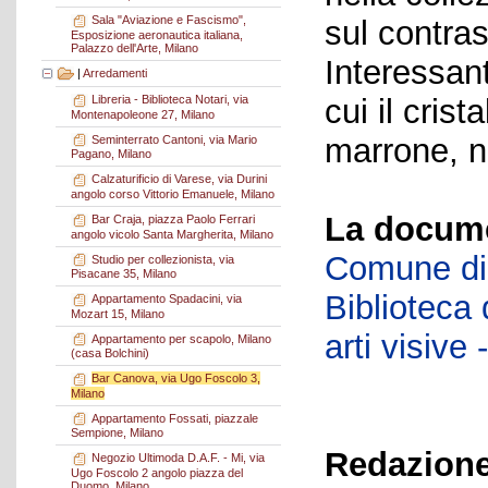
Sala "Aviazione e Fascismo",
sul contras
Esposizione aeronautica italiana,
Palazzo dell'Arte, Milano
Interessant
|
Arredamenti
cui il crist
Libreria - Biblioteca Notari, via
Montenapoleone 27, Milano
marrone, n
Seminterrato Cantoni, via Mario
Pagano, Milano
Calzaturificio di Varese, via Durini
angolo corso Vittorio Emanuele, Milano
La docume
Bar Craja, piazza Paolo Ferrari
angolo vicolo Santa Margherita, Milano
Comune di 
Studio per collezionista, via
Pisacane 35, Milano
Biblioteca d
Appartamento Spadacini, via
Mozart 15, Milano
arti visiv
Appartamento per scapolo, Milano
(casa Bolchini)
Bar Canova, via Ugo Foscolo 3,
Milano
Appartamento Fossati, piazzale
Sempione, Milano
Redazione
Negozio Ultimoda D.A.F. - Mi, via
Ugo Foscolo 2 angolo piazza del
Duomo, Milano