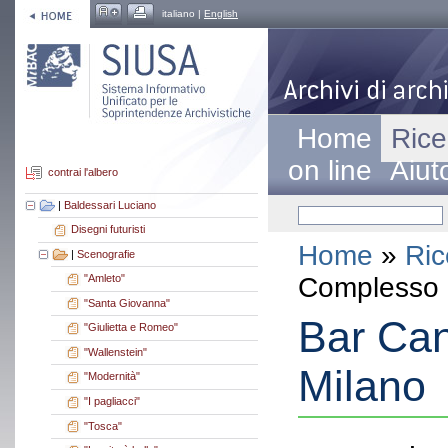
italiano |
English
Home
Rice
on line
Aiut
contrai l'albero
|
Baldessari Luciano
Disegni futuristi
Home
»
Ric
|
Scenografie
Complesso a
"Amleto"
"Santa Giovanna"
Bar Can
"Giulietta e Romeo"
"Wallenstein"
Milano
"Modernità"
"I pagliacci"
"Tosca"