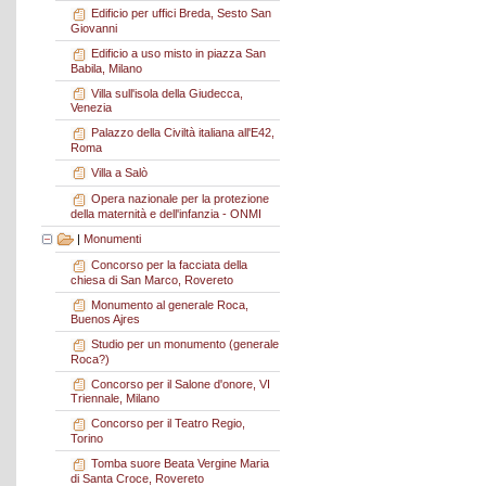
Edificio per uffici Breda, Sesto San
Giovanni
Edificio a uso misto in piazza San
Babila, Milano
Villa sull'isola della Giudecca,
Venezia
Palazzo della Civiltà italiana all'E42,
Roma
Villa a Salò
Opera nazionale per la protezione
della maternità e dell'infanzia - ONMI
|
Monumenti
Concorso per la facciata della
chiesa di San Marco, Rovereto
Monumento al generale Roca,
Buenos Ajres
Studio per un monumento (generale
Roca?)
Concorso per il Salone d'onore, VI
Triennale, Milano
Concorso per il Teatro Regio,
Torino
Tomba suore Beata Vergine Maria
di Santa Croce, Rovereto