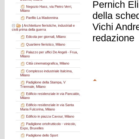
Pernich El
Negozio Hass, via Pietro Verri,
Milano
della sche
Panfilo La Madonnina
Vichi Andr
|
Architetture fieristiche, industriali e
civili prima della guerra
redazione
Edicola per giornali, Milano
Quartiere fieristico, Milano
Palazzo per uffici De Angeli - Frua,
Milano
Città cinematografica, Milano
Complesso industriale Italcima,
Milano
Padiglione della Stampa, V
Triennale, Milano
Edificio residenziale in via Pancaldo,
Milano
Edificio residenziale in via Santa
Maria Fulcorina, Milano
Edificio in piazza Cavour, Milano
Padiglione ortofrutticolo - vinicolo,
Expo, Bruxelles
Padiglione dello Sport