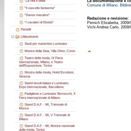
La documentazione è co
"La vita è bella"
Comune di Milano. Bibliote
"Il vascello fantasma"
"Danse macabre"
Redazione e revisione:
"I cavalieri di Ekebù"
Pernich Elisabetta, 2009/
Vichi Andrea Carlo, 2009/
Pastelli
|
Allestimenti
Studi per manichino Luminator
Mostra della Seta, Villa Olmo, Como
Teatro della moda, IX Fiera
internazionale, Milano, e Teatro
dell'Esposizione, Torino
Mostra della moda, Hotel Excelsior,
Venezia
Stand tessili italiani e Luminator,
Expo internazionale, Barcellona
Padiglione e Luminator Bernocchi, X
Fiera internazionale di Milano
Stand D.A.F. - MI, Triennale di
Monza
Stand D.A.F. - MI, V Triennale di
Milano
Stand D.A.F. - MI, Mostra nazionale
della moda, Torino