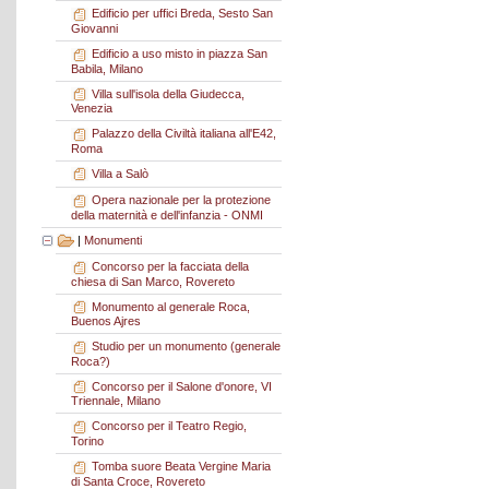
Edificio per uffici Breda, Sesto San
Giovanni
Edificio a uso misto in piazza San
Babila, Milano
Villa sull'isola della Giudecca,
Venezia
Palazzo della Civiltà italiana all'E42,
Roma
Villa a Salò
Opera nazionale per la protezione
della maternità e dell'infanzia - ONMI
|
Monumenti
Concorso per la facciata della
chiesa di San Marco, Rovereto
Monumento al generale Roca,
Buenos Ajres
Studio per un monumento (generale
Roca?)
Concorso per il Salone d'onore, VI
Triennale, Milano
Concorso per il Teatro Regio,
Torino
Tomba suore Beata Vergine Maria
di Santa Croce, Rovereto