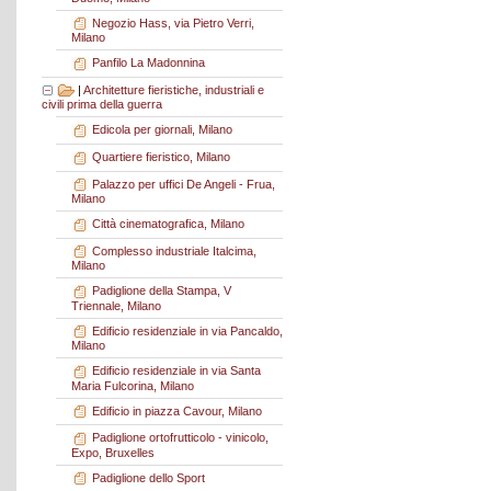
Negozio Hass, via Pietro Verri,
Milano
Panfilo La Madonnina
|
Architetture fieristiche, industriali e
civili prima della guerra
Edicola per giornali, Milano
Quartiere fieristico, Milano
Palazzo per uffici De Angeli - Frua,
Milano
Città cinematografica, Milano
Complesso industriale Italcima,
Milano
Padiglione della Stampa, V
Triennale, Milano
Edificio residenziale in via Pancaldo,
Milano
Edificio residenziale in via Santa
Maria Fulcorina, Milano
Edificio in piazza Cavour, Milano
Padiglione ortofrutticolo - vinicolo,
Expo, Bruxelles
Padiglione dello Sport