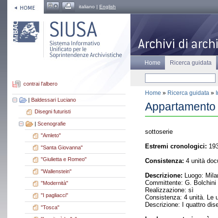
italiano |
English
Home
Ricerca guidata
contrai l'albero
Home
»
Ricerca guidata
»
|
Baldessari Luciano
Appartamento p
Disegni futuristi
|
Scenografie
sottoserie
"Amleto"
Estremi cronologici:
193
"Santa Giovanna"
"Giulietta e Romeo"
Consistenza:
4 unità doc
"Wallenstein"
Descrizione:
Luogo: Milan
Committente: G. Bolchini
"Modernità"
Realizzazione: sì
"I pagliacci"
Consistenza: 4 unità. Le u
Descrizione: I quattro dis
"Tosca"