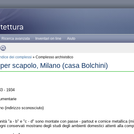
Ricerca avanzata
Inventari on line
Aiuto
Indice dei complessi
» Complesso archivistico
er scapolo, Milano (casa Bolchini)
3 - 1934
umentarie
o (indirizzo sconosciuto)
nità "a - b" e "c - d" sono montate con passe - partout e cornice metallica (m
egni conservati mostrano degli studi degli ambienti domestici attenti alla comp