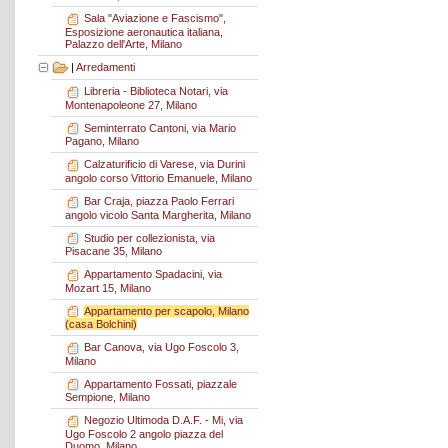
Sala "Aviazione e Fascismo",
Esposizione aeronautica italiana,
Palazzo dell'Arte, Milano
|
Arredamenti
Libreria - Biblioteca Notari, via
Montenapoleone 27, Milano
Seminterrato Cantoni, via Mario
Pagano, Milano
Calzaturificio di Varese, via Durini
angolo corso Vittorio Emanuele, Milano
Bar Craja, piazza Paolo Ferrari
angolo vicolo Santa Margherita, Milano
Studio per collezionista, via
Pisacane 35, Milano
Appartamento Spadacini, via
Mozart 15, Milano
Appartamento per scapolo, Milano
(casa Bolchini)
Bar Canova, via Ugo Foscolo 3,
Milano
Appartamento Fossati, piazzale
Sempione, Milano
Negozio Ultimoda D.A.F. - Mi, via
Ugo Foscolo 2 angolo piazza del
Duomo, Milano