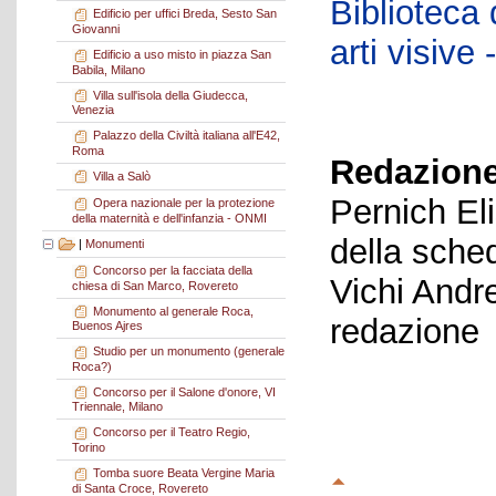
Biblioteca d
Edificio per uffici Breda, Sesto San
Giovanni
arti visiv
Edificio a uso misto in piazza San
Babila, Milano
Villa sull'isola della Giudecca,
Venezia
Palazzo della Civiltà italiana all'E42,
Roma
Redazione
Villa a Salò
Pernich El
Opera nazionale per la protezione
della maternità e dell'infanzia - ONMI
della sche
|
Monumenti
Concorso per la facciata della
Vichi Andr
chiesa di San Marco, Rovereto
Monumento al generale Roca,
redazione
Buenos Ajres
Studio per un monumento (generale
Roca?)
Concorso per il Salone d'onore, VI
Triennale, Milano
Concorso per il Teatro Regio,
Torino
Tomba suore Beata Vergine Maria
di Santa Croce, Rovereto