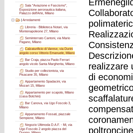
Ermenegild
Sala "Aviazione e Fascismo",
Esposizione aeronautica italiana,
Collaborato
Palazzo dell'Arte, Milano
|
Arredamenti
polimateric
Libreria - Biblioteca Notari, via
Realizzazi
Montenapoleone 27, Milano
Seminterrato Cantoni, via Mario
Consistenz
Pagano, Milano
Calzaturificio di Varese, via Durini
Descrizione
angolo corso Vittorio Emanuele, Milano
Bar Craja, piazza Paolo Ferrari
realizzare
angolo vicolo Santa Margherita, Milano
Studio per collezionista, via
di economia
Pisacane 35, Milano
Appartamento Spadacini, via
geometrico.
Mozart 15, Milano
Appartamento per scapolo, Milano
scaffalatur
(casa Bolchini)
Bar Canova, via Ugo Foscolo 3,
compensato
Milano
Appartamento Fossati, piazzale
coronament
Sempione, Milano
Negozio Ultimoda D.A.F. - Mi, via
poltroncine
Ugo Foscolo 2 angolo piazza del
Duomo, Milano