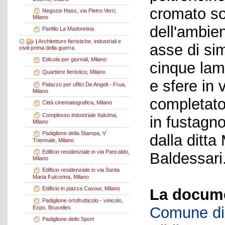
cromato so
Negozio Hass, via Pietro Verri,
Milano
dell'ambien
Panfilo La Madonnina
|
Architetture fieristiche, industriali e
asse di sim
civili prima della guerra
Edicola per giornali, Milano
cinque lam
Quartiere fieristico, Milano
e sfere in 
Palazzo per uffici De Angeli - Frua,
Milano
completato
Città cinematografica, Milano
Complesso industriale Italcima,
in fustagno
Milano
Padiglione della Stampa, V
dalla ditta
Triennale, Milano
Edificio residenziale in via Pancaldo,
Baldessari
Milano
Edificio residenziale in via Santa
Maria Fulcorina, Milano
Edificio in piazza Cavour, Milano
La docume
Padiglione ortofrutticolo - vinicolo,
Comune di 
Expo, Bruxelles
Padiglione dello Sport