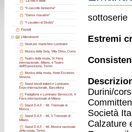
"La vita è bella"
"Il vascello fantasma"
sottoserie
"Danse macabre"
"I cavalieri di Ekebù"
Pastelli
Estremi c
|
Allestimenti
Studi per manichino Luminator
Mostra della Seta, Villa Olmo, Como
Consisten
Teatro della moda, IX Fiera
internazionale, Milano, e Teatro
dell'Esposizione, Torino
Mostra della moda, Hotel Excelsior,
Venezia
Descrizio
Stand tessili italiani e Luminator,
Expo internazionale, Barcellona
Durini/cor
Padiglione e Luminator Bernocchi, X
Fiera internazionale di Milano
Committent
Stand D.A.F. - MI, Triennale di
Monza
Società Ita
Stand D.A.F. - MI, V Triennale di
Milano
Calzature 
Stand D.A.F. - MI, Mostra nazionale
della moda, Torino