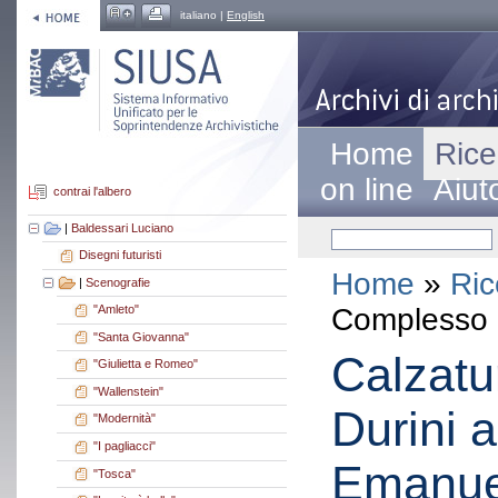
italiano |
English
Home
Rice
on line
Aiut
contrai l'albero
|
Baldessari Luciano
Disegni futuristi
Home
»
Ric
|
Scenografie
Complesso a
"Amleto"
"Santa Giovanna"
Calzatur
"Giulietta e Romeo"
"Wallenstein"
Durini a
"Modernità"
"I pagliacci"
Emanue
"Tosca"