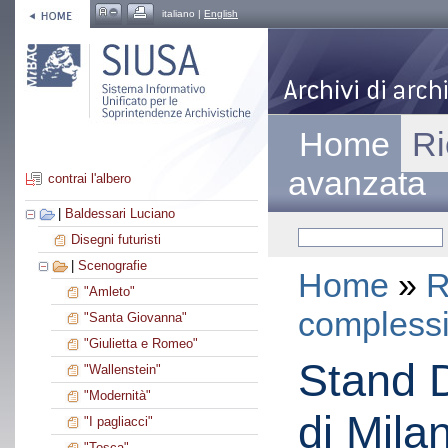
italiano |
English
Home
Ri
avanzata
contrai l'albero
|
Baldessari Luciano
Disegni futuristi
|
Scenografie
Home
»
R
"Amleto"
compless
"Santa Giovanna"
"Giulietta e Romeo"
Stand D
"Wallenstein"
"Modernità"
di Mila
"I pagliacci"
"Tosca"