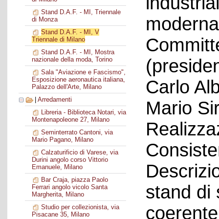
industrial
Stand D.A.F. - MI, Triennale
moderna 
di Monza
Stand D.A.F. - MI, V
Committe
Triennale di Milano
Stand D.A.F. - MI, Mostra
(presiden
nazionale della moda, Torino
Sala "Aviazione e Fascismo",
Esposizione aeronautica italiana,
Carlo Alb
Palazzo dell'Arte, Milano
|
Arredamenti
Mario Sir
Libreria - Biblioteca Notari, via
Montenapoleone 27, Milano
Realizza
Seminterrato Cantoni, via
Mario Pagano, Milano
Consiste
Calzaturificio di Varese, via
Durini angolo corso Vittorio
Descrizi
Emanuele, Milano
Bar Craja, piazza Paolo
stand di 
Ferrari angolo vicolo Santa
Margherita, Milano
coerente
Studio per collezionista, via
Pisacane 35, Milano