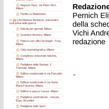
Redazione
Negozio Hass, via Pietro Verri,
Milano
Pernich El
Panfilo La Madonnina
|
Architetture fieristiche, industriali e
della sche
civili prima della guerra
Edicola per giornali, Milano
Vichi Andr
Quartiere fieristico, Milano
redazione
Palazzo per uffici De Angeli - Frua,
Milano
Città cinematografica, Milano
Complesso industriale Italcima,
Milano
Padiglione della Stampa, V
Triennale, Milano
Edificio residenziale in via Pancaldo,
Milano
Edificio residenziale in via Santa
Maria Fulcorina, Milano
Edificio in piazza Cavour, Milano
Padiglione ortofrutticolo - vinicolo,
Expo, Bruxelles
Padiglione dello Sport