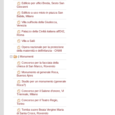
Edificio per uffici Breda, Sesto San
Giovanni
Edificio a uso misto in piazza San
Babila, Milano
Villa sull'isola della Giudecca,
Venezia
Palazzo della Civiltà italiana all'E42,
Roma
Villa a Salò
Opera nazionale per la protezione
della maternità e dell'infanzia - ONMI
|
Monumenti
Concorso per la facciata della
chiesa di San Marco, Rovereto
Monumento al generale Roca,
Buenos Ajres
Studio per un monumento (generale
Roca?)
Concorso per il Salone d'onore, VI
Triennale, Milano
Concorso per il Teatro Regio,
Torino
Tomba suore Beata Vergine Maria
di Santa Croce, Rovereto