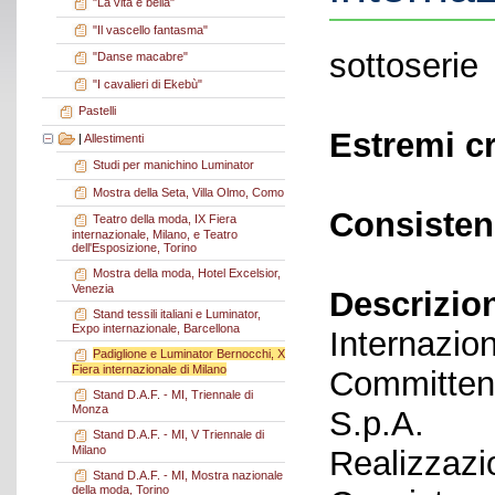
"La vita è bella"
"Il vascello fantasma"
sottoserie
"Danse macabre"
"I cavalieri di Ekebù"
Pastelli
Estremi c
|
Allestimenti
Studi per manichino Luminator
Mostra della Seta, Villa Olmo, Como
Consisten
Teatro della moda, IX Fiera
internazionale, Milano, e Teatro
dell'Esposizione, Torino
Mostra della moda, Hotel Excelsior,
Venezia
Descrizio
Stand tessili italiani e Luminator,
Expo internazionale, Barcellona
Internazio
Padiglione e Luminator Bernocchi, X
Fiera internazionale di Milano
Committent
Stand D.A.F. - MI, Triennale di
Monza
S.p.A.
Stand D.A.F. - MI, V Triennale di
Milano
Realizzazi
Stand D.A.F. - MI, Mostra nazionale
della moda, Torino