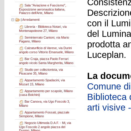
Consistenz
Sala "Aviazione e Fascismo",
Esposizione aeronautica italiana,
Descrizion
Palazzo dell'Arte, Milano
|
Arredamenti
con il Lumi
Libreria - Biblioteca Notari, via
del Luminat
Montenapoleone 27, Milano
Seminterrato Cantoni, via Mario
prodotta a
Pagano, Milano
Calzaturificio di Varese, via Durini
Luceplan.
angolo corso Vittorio Emanuele, Milano
Bar Craja, piazza Paolo Ferrari
angolo vicolo Santa Margherita, Milano
Studio per collezionista, via
La docume
Pisacane 35, Milano
Appartamento Spadacini, via
Comune di 
Mozart 15, Milano
Appartamento per scapolo, Milano
Biblioteca d
(casa Bolchini)
Bar Canova, via Ugo Foscolo 3,
arti visiv
Milano
Appartamento Fossati, piazzale
Sempione, Milano
Negozio Ultimoda D.A.F. - Mi, via
Ugo Foscolo 2 angolo piazza del
Duomo, Milano