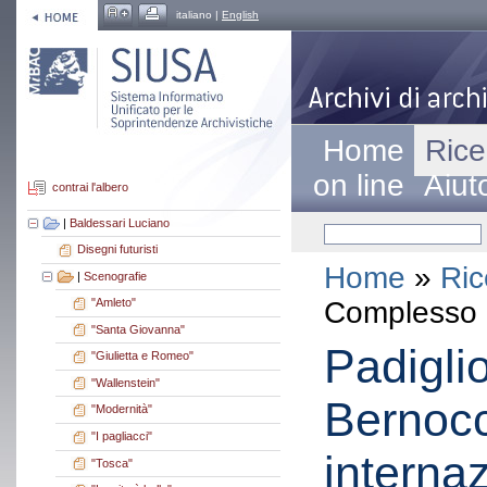
italiano |
English
Home
Rice
on line
Aiut
contrai l'albero
|
Baldessari Luciano
Disegni futuristi
Home
»
Ric
|
Scenografie
Complesso a
"Amleto"
"Santa Giovanna"
Padigli
"Giulietta e Romeo"
"Wallenstein"
Bernocc
"Modernità"
"I pagliacci"
interna
"Tosca"