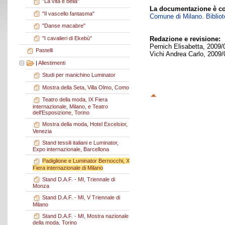
"La vita è bella"
La documentazione è co
"Il vascello fantasma"
Comune di Milano. Bibliote
"Danse macabre"
"I cavalieri di Ekebù"
Redazione e revisione:
Pernich Elisabetta, 2009/
Pastelli
Vichi Andrea Carlo, 2009/
|
Allestimenti
Studi per manichino Luminator
Mostra della Seta, Villa Olmo, Como
Teatro della moda, IX Fiera
internazionale, Milano, e Teatro
dell'Esposizione, Torino
Mostra della moda, Hotel Excelsior,
Venezia
Stand tessili italiani e Luminator,
Expo internazionale, Barcellona
Padiglione e Luminator Bernocchi, X
Fiera internazionale di Milano
Stand D.A.F. - MI, Triennale di
Monza
Stand D.A.F. - MI, V Triennale di
Milano
Stand D.A.F. - MI, Mostra nazionale
della moda, Torino