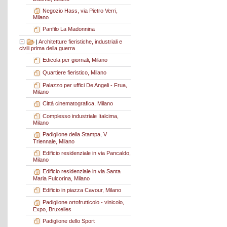
Negozio Hass, via Pietro Verri,
Milano
Panfilo La Madonnina
|
Architetture fieristiche, industriali e
civili prima della guerra
Edicola per giornali, Milano
Quartiere fieristico, Milano
Palazzo per uffici De Angeli - Frua,
Milano
Città cinematografica, Milano
Complesso industriale Italcima,
Milano
Padiglione della Stampa, V
Triennale, Milano
Edificio residenziale in via Pancaldo,
Milano
Edificio residenziale in via Santa
Maria Fulcorina, Milano
Edificio in piazza Cavour, Milano
Padiglione ortofrutticolo - vinicolo,
Expo, Bruxelles
Padiglione dello Sport