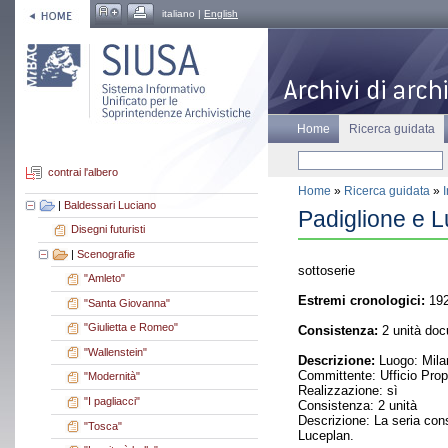
italiano |
English
Home
Ricerca guidata
contrai l'albero
Home
»
Ricerca guidata
»
|
Baldessari Luciano
Padiglione e L
Disegni futuristi
|
Scenografie
sottoserie
"Amleto"
Estremi cronologici:
19
"Santa Giovanna"
"Giulietta e Romeo"
Consistenza:
2 unità doc
"Wallenstein"
Descrizione:
Luogo: Milan
Committente: Ufficio Pro
"Modernità"
Realizzazione: sì
"I pagliacci"
Consistenza: 2 unità
Descrizione: La seria cons
"Tosca"
Luceplan.