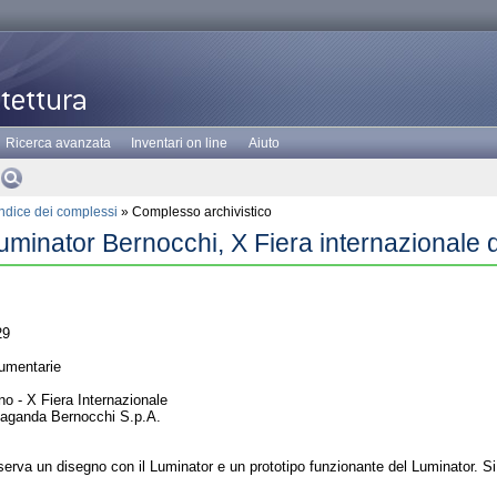
Ricerca avanzata
Inventari on line
Aiuto
Indice dei complessi
» Complesso archivistico
uminator Bernocchi, X Fiera internazionale 
29
umentarie
o - X Fiera Internazionale
paganda Bernocchi S.p.A.
erva un disegno con il Luminator e un prototipo funzionante del Luminator. Si 