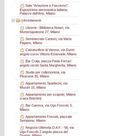
Sala "Aviazione e Fascismo",
Esposizione aeronautica italiana,
Palazzo dell'Arte, Milano
|
Arredamenti
Libreria - Biblioteca Notari, via
Montenapoleone 27, Milano
Seminterrato Cantoni, via Mario
Pagano, Milano
Calzaturificio di Varese, via Durini
angolo corso Vittorio Emanuele, Milano
Bar Craja, piazza Paolo Ferrari
angolo vicolo Santa Margherita, Milano
Studio per collezionista, via
Pisacane 35, Milano
Appartamento Spadacini, via
Mozart 15, Milano
Appartamento per scapolo, Milano
(casa Bolchini)
Bar Canova, via Ugo Foscolo 3,
Milano
Appartamento Fossati, piazzale
Sempione, Milano
Negozio Ultimoda D.A.F. - Mi, via
Ugo Foscolo 2 angolo piazza del
Duomo, Milano