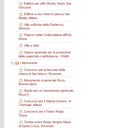
Edificio per uffici Breda, Sesto San
Giovanni
Edificio a uso misto in piazza San
Babila, Milano
Villa sull'isola della Giudecca,
Venezia
Palazzo della Civiltà italiana all'E42,
Roma
Villa a Salò
Opera nazionale per la protezione
della maternità e dell'infanzia - ONMI
|
Monumenti
Concorso per la facciata della
chiesa di San Marco, Rovereto
Monumento al generale Roca,
Buenos Ajres
Studio per un monumento (generale
Roca?)
Concorso per il Salone d'onore, VI
Triennale, Milano
Concorso per il Teatro Regio,
Torino
Tomba suore Beata Vergine Maria
di Santa Croce, Rovereto