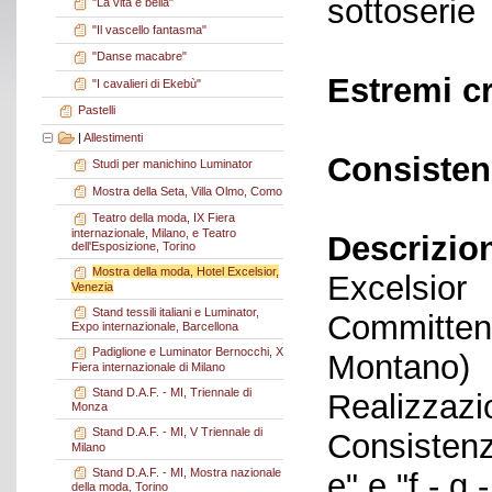
sottoserie
"La vita è bella"
"Il vascello fantasma"
"Danse macabre"
Estremi c
"I cavalieri di Ekebù"
Pastelli
|
Allestimenti
Consisten
Studi per manichino Luminator
Mostra della Seta, Villa Olmo, Como
Teatro della moda, IX Fiera
internazionale, Milano, e Teatro
Descrizio
dell'Esposizione, Torino
Mostra della moda, Hotel Excelsior,
Excelsior
Venezia
Stand tessili italiani e Luminator,
Committent
Expo internazionale, Barcellona
Padiglione e Luminator Bernocchi, X
Montano)
Fiera internazionale di Milano
Stand D.A.F. - MI, Triennale di
Realizzazi
Monza
Stand D.A.F. - MI, V Triennale di
Consistenza
Milano
Stand D.A.F. - MI, Mostra nazionale
e" e "f - g
della moda, Torino