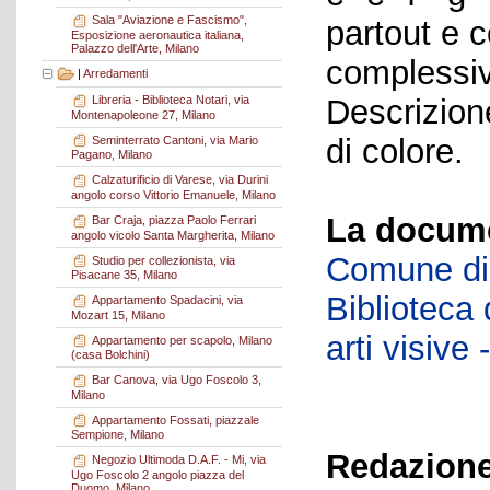
Sala "Aviazione e Fascismo",
partout e c
Esposizione aeronautica italiana,
Palazzo dell'Arte, Milano
complessiv
|
Arredamenti
Descrizione
Libreria - Biblioteca Notari, via
Montenapoleone 27, Milano
di colore.
Seminterrato Cantoni, via Mario
Pagano, Milano
Calzaturificio di Varese, via Durini
angolo corso Vittorio Emanuele, Milano
La docume
Bar Craja, piazza Paolo Ferrari
angolo vicolo Santa Margherita, Milano
Comune di 
Studio per collezionista, via
Pisacane 35, Milano
Biblioteca d
Appartamento Spadacini, via
Mozart 15, Milano
arti visiv
Appartamento per scapolo, Milano
(casa Bolchini)
Bar Canova, via Ugo Foscolo 3,
Milano
Appartamento Fossati, piazzale
Sempione, Milano
Redazione
Negozio Ultimoda D.A.F. - Mi, via
Ugo Foscolo 2 angolo piazza del
Duomo, Milano