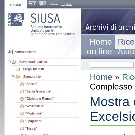
italiano |
English
Home
Rice
on line
Aiut
contrai l'albero
|
Baldessari Luciano
Disegni futuristi
Home
»
Ric
|
Scenografie
Complesso a
"Amleto"
"Santa Giovanna"
Mostra 
"Giulietta e Romeo"
"Wallenstein"
Excelsi
"Modernità"
"I pagliacci"
"Tosca"