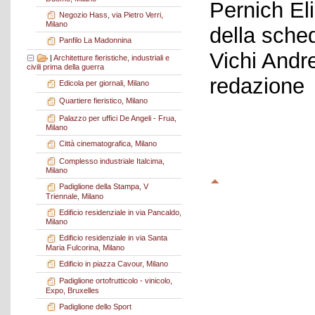
Pernich El
Negozio Hass, via Pietro Verri,
Milano
della sche
Panfilo La Madonnina
Vichi Andr
|
Architetture fieristiche, industriali e
civili prima della guerra
redazione
Edicola per giornali, Milano
Quartiere fieristico, Milano
Palazzo per uffici De Angeli - Frua,
Milano
Città cinematografica, Milano
Complesso industriale Italcima,
Milano
Padiglione della Stampa, V
Triennale, Milano
Edificio residenziale in via Pancaldo,
Milano
Edificio residenziale in via Santa
Maria Fulcorina, Milano
Edificio in piazza Cavour, Milano
Padiglione ortofrutticolo - vinicolo,
Expo, Bruxelles
Padiglione dello Sport