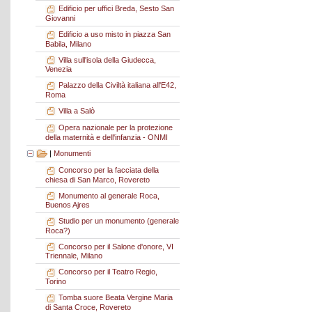
Edificio per uffici Breda, Sesto San
Giovanni
Edificio a uso misto in piazza San
Babila, Milano
Villa sull'isola della Giudecca,
Venezia
Palazzo della Civiltà italiana all'E42,
Roma
Villa a Salò
Opera nazionale per la protezione
della maternità e dell'infanzia - ONMI
|
Monumenti
Concorso per la facciata della
chiesa di San Marco, Rovereto
Monumento al generale Roca,
Buenos Ajres
Studio per un monumento (generale
Roca?)
Concorso per il Salone d'onore, VI
Triennale, Milano
Concorso per il Teatro Regio,
Torino
Tomba suore Beata Vergine Maria
di Santa Croce, Rovereto