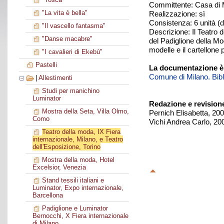
Committente: Casa di 
"La vita è bella"
Realizzazione: sì
Consistenza: 6 unità (d
"Il vascello fantasma"
Descrizione: Il Teatro d
"Danse macabre"
del Padiglione della Mod
modelle e il cartellone 
"I cavalieri di Ekebù"
Pastelli
La documentazione è
Comune di Milano. Biblio
|
Allestimenti
Studi per manichino
Luminator
Redazione e revision
Mostra della Seta, Villa Olmo,
Pernich Elisabetta, 20
Como
Vichi Andrea Carlo, 20
Teatro della moda, IX Fiera
internazionale, Milano, e Teatro
dell'Esposizione, Torino
Mostra della moda, Hotel
Excelsior, Venezia
Stand tessili italiani e
Luminator, Expo internazionale,
Barcellona
Padiglione e Luminator
Bernocchi, X Fiera internazionale
di Milano