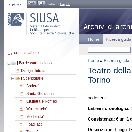
italiano |
English
Home
Ricerca guida
contrai l'albero
Home
»
Ricerca guidat
|
Baldessari Luciano
Teatro della
Disegni futuristi
Torino
|
Scenografie
"Amleto"
"Santa Giovanna"
sottoserie
"Giulietta e Romeo"
Estremi cronologici:
"Wallenstein"
"Modernità"
Consistenza:
6 unità 
"I pagliacci"
Descrizione:
Luogo: IX
"Tosca"