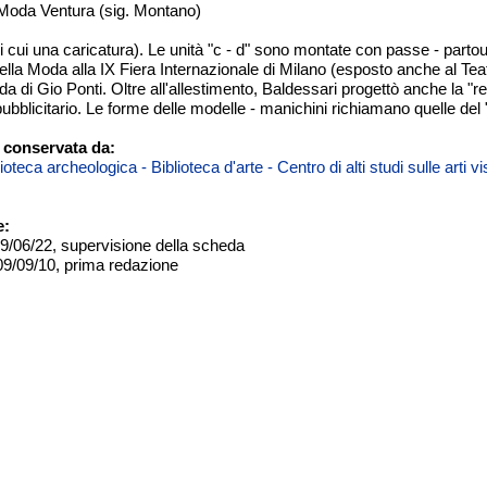
Moda Ventura (sig. Montano)
i cui una caricatura). Le unità "c - d" sono montate con passe - parto
ella Moda alla IX Fiera Internazionale di Milano (esposto anche al Teat
a di Gio Ponti. Oltre all'allestimento, Baldessari progettò anche la "re
pubblicitario. Le forme delle modelle - manichini richiamano quelle del
 conservata da:
teca archeologica - Biblioteca d'arte - Centro di alti studi sulle arti 
e:
09/06/22, supervisione della scheda
09/09/10, prima redazione