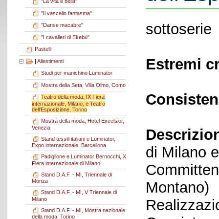
"La vita è bella"
"Il vascello fantasma"
sottoserie
"Danse macabre"
"I cavalieri di Ekebù"
Pastelli
Estremi c
|
Allestimenti
Studi per manichino Luminator
Mostra della Seta, Villa Olmo, Como
Consisten
Teatro della moda, IX Fiera
internazionale, Milano, e Teatro
dell'Esposizione, Torino
Mostra della moda, Hotel Excelsior,
Venezia
Descrizio
Stand tessili italiani e Luminator,
Expo internazionale, Barcellona
di Milano 
Padiglione e Luminator Bernocchi, X
Fiera internazionale di Milano
Committent
Stand D.A.F. - MI, Triennale di
Monza
Montano)
Stand D.A.F. - MI, V Triennale di
Milano
Realizzazi
Stand D.A.F. - MI, Mostra nazionale
della moda, Torino