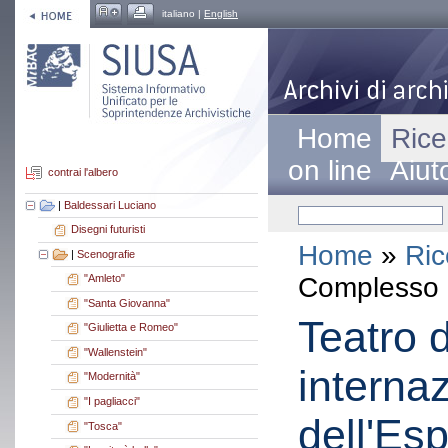
italiano |
English
Home
Rice
on line
Aiut
contrai l'albero
|
Baldessari Luciano
Disegni futuristi
Home
»
Ric
|
Scenografie
Complesso a
"Amleto"
"Santa Giovanna"
Teatro 
"Giulietta e Romeo"
"Wallenstein"
internaz
"Modernità"
"I pagliacci"
dell'Es
"Tosca"