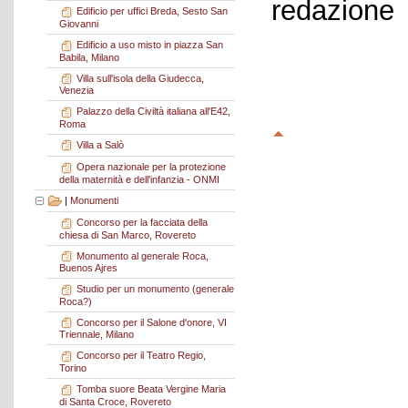
redazione
Edificio per uffici Breda, Sesto San
Giovanni
Edificio a uso misto in piazza San
Babila, Milano
Villa sull'isola della Giudecca,
Venezia
Palazzo della Civiltà italiana all'E42,
Roma
Villa a Salò
Opera nazionale per la protezione
della maternità e dell'infanzia - ONMI
|
Monumenti
Concorso per la facciata della
chiesa di San Marco, Rovereto
Monumento al generale Roca,
Buenos Ajres
Studio per un monumento (generale
Roca?)
Concorso per il Salone d'onore, VI
Triennale, Milano
Concorso per il Teatro Regio,
Torino
Tomba suore Beata Vergine Maria
di Santa Croce, Rovereto