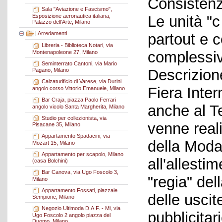
Consistenza
Sala "Aviazione e Fascismo",
Esposizione aeronautica italiana,
Le unità "
Palazzo dell'Arte, Milano
|
Arredamenti
partout e c
Libreria - Biblioteca Notari, via
complessiv
Montenapoleone 27, Milano
Seminterrato Cantoni, via Mario
Descrizione
Pagano, Milano
Calzaturificio di Varese, via Durini
Fiera Inte
angolo corso Vittorio Emanuele, Milano
Bar Craja, piazza Paolo Ferrari
anche al Te
angolo vicolo Santa Margherita, Milano
Studio per collezionista, via
venne reali
Pisacane 35, Milano
Appartamento Spadacini, via
della Moda 
Mozart 15, Milano
Appartamento per scapolo, Milano
all'allesti
(casa Bolchini)
Bar Canova, via Ugo Foscolo 3,
"regia" del
Milano
Appartamento Fossati, piazzale
delle uscit
Sempione, Milano
Negozio Ultimoda D.A.F. - Mi, via
pubblicitar
Ugo Foscolo 2 angolo piazza del
Duomo, Milano