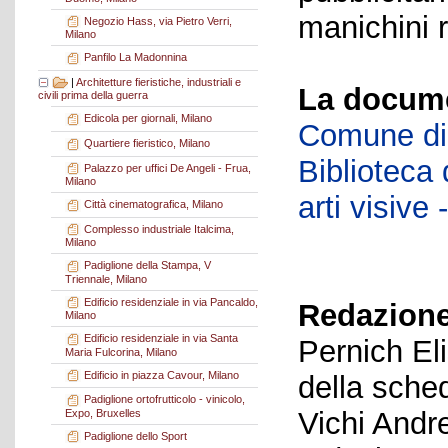
manichini 
Negozio Hass, via Pietro Verri,
Milano
Panfilo La Madonnina
|
Architetture fieristiche, industriali e
La docume
civili prima della guerra
Edicola per giornali, Milano
Comune di 
Quartiere fieristico, Milano
Biblioteca d
Palazzo per uffici De Angeli - Frua,
Milano
arti visiv
Città cinematografica, Milano
Complesso industriale Italcima,
Milano
Padiglione della Stampa, V
Triennale, Milano
Edificio residenziale in via Pancaldo,
Redazione
Milano
Edificio residenziale in via Santa
Pernich El
Maria Fulcorina, Milano
Edificio in piazza Cavour, Milano
della sche
Padiglione ortofrutticolo - vinicolo,
Vichi Andr
Expo, Bruxelles
Padiglione dello Sport