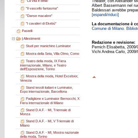
Theater, con Alexander Mo
"La vita è bella"
Albert Bassermann nel ruol
"Il vascello fantasma"
Baldessari avrebbe prepara
[espandi/riduci]
"Danse macabre"
"I cavalieri di Ekebù"
La documentazione è co
Comune di Milano. Bibliote
Pastelli
|
Allestimenti
Redazione e revisione:
Studi per manichino Luminator
Pernich Elisabetta, 2009/
Vichi Andrea Carlo, 2009/
Mostra della Seta, Villa Olmo, Como
Teatro della moda, IX Fiera
internazionale, Milano, e Teatro
dell'Esposizione, Torino
Mostra della moda, Hotel Excelsior,
Venezia
Stand tessili italiani e Luminator,
Expo internazionale, Barcellona
Padiglione e Luminator Bernocchi, X
Fiera internazionale di Milano
Stand D.A.F. - MI, Triennale di
Monza
Stand D.A.F. - MI, V Triennale di
Milano
Stand D.A.F. - MI, Mostra nazionale
della moda, Torino