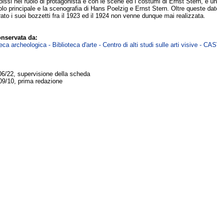
issi nel ruolo di protagonista e con le scene ed i costumi di Ernst Stern, e
o principale e la scenografia di Hans Poelzig e Ernst Stern. Oltre queste date 
to i suoi bozzetti fra il 1923 ed il 1924 non venne dunque mai realizzata.
nservata da:
ca archeologica - Biblioteca d'arte - Centro di alti studi sulle arti visive - CA
06/22, supervisione della scheda
09/10, prima redazione