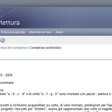
Ricerca avanzata
Inventari on line
Aiuto
Indice dei complessi
» Complesso archivistico
3 - 1924
umentarie
ino
nità "a - b - c - d" e le unità "e - f - g - h" sono montate con passe - partout
ozzetti a inchiostro acquerellato su carta, di vario formato, predisposti per l'o
i progettò i bozzetti per "Amleto", aveva già rappresentato due volte la trag