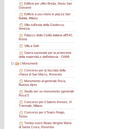
Edificio per uffici Breda, Sesto San
Giovanni
Edificio a uso misto in piazza San
Babila, Milano
Villa sull'isola della Giudecca,
Venezia
Palazzo della Civiltà italiana all'E42,
Roma
Villa a Salò
Opera nazionale per la protezione
della maternità e dell'infanzia - ONMI
|
Monumenti
Concorso per la facciata della
chiesa di San Marco, Rovereto
Monumento al generale Roca,
Buenos Ajres
Studio per un monumento (generale
Roca?)
Concorso per il Salone d'onore, VI
Triennale, Milano
Concorso per il Teatro Regio,
Torino
Tomba suore Beata Vergine Maria
di Santa Croce, Rovereto