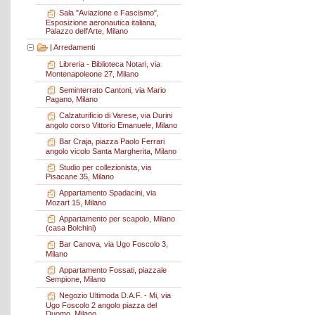
Sala "Aviazione e Fascismo",
Esposizione aeronautica italiana,
Palazzo dell'Arte, Milano
|
Arredamenti
Libreria - Biblioteca Notari, via
Montenapoleone 27, Milano
Seminterrato Cantoni, via Mario
Pagano, Milano
Calzaturificio di Varese, via Durini
angolo corso Vittorio Emanuele, Milano
Bar Craja, piazza Paolo Ferrari
angolo vicolo Santa Margherita, Milano
Studio per collezionista, via
Pisacane 35, Milano
Appartamento Spadacini, via
Mozart 15, Milano
Appartamento per scapolo, Milano
(casa Bolchini)
Bar Canova, via Ugo Foscolo 3,
Milano
Appartamento Fossati, piazzale
Sempione, Milano
Negozio Ultimoda D.A.F. - Mi, via
Ugo Foscolo 2 angolo piazza del
Duomo, Milano