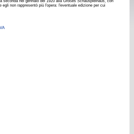
 una seconda nel gennaio del 1920 alla Großes Schauspielhaus, con
egli non rappresentò più l'opera: l'eventuale edizione per cui
SVA