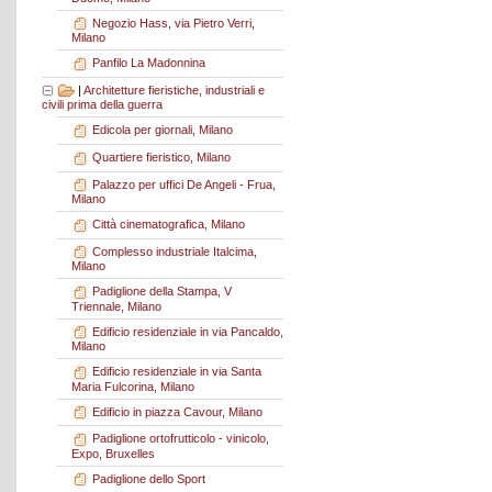
Negozio Hass, via Pietro Verri,
Milano
Panfilo La Madonnina
|
Architetture fieristiche, industriali e
civili prima della guerra
Edicola per giornali, Milano
Quartiere fieristico, Milano
Palazzo per uffici De Angeli - Frua,
Milano
Città cinematografica, Milano
Complesso industriale Italcima,
Milano
Padiglione della Stampa, V
Triennale, Milano
Edificio residenziale in via Pancaldo,
Milano
Edificio residenziale in via Santa
Maria Fulcorina, Milano
Edificio in piazza Cavour, Milano
Padiglione ortofrutticolo - vinicolo,
Expo, Bruxelles
Padiglione dello Sport