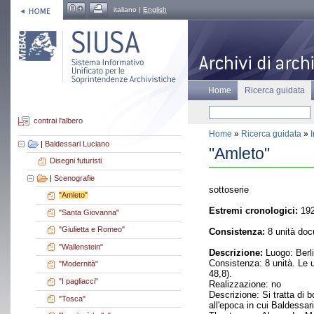
italiano |
English
Home
Ricerca guidata
contrai l'albero
Home
»
Ricerca guidata
»
|
Baldessari Luciano
"Amleto"
Disegni futuristi
|
Scenografie
sottoserie
"Amleto"
Estremi cronologici:
192
"Santa Giovanna"
"Giulietta e Romeo"
Consistenza:
8 unità doc
"Wallenstein"
Descrizione:
Luogo: Berl
Consistenza: 8 unità. Le u
"Modernità"
48,8).
"I pagliacci"
Realizzazione: no
Descrizione: Si tratta di b
"Tosca"
all'epoca in cui Baldessar