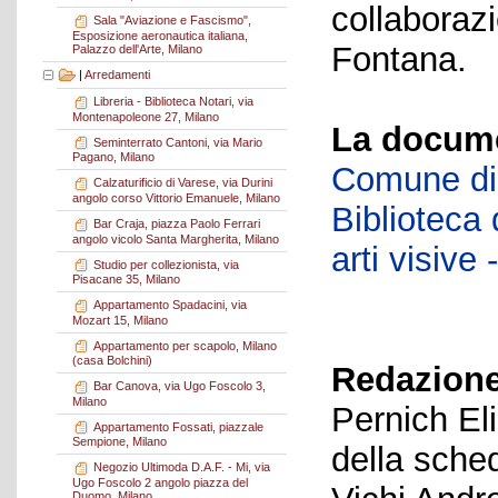
collaboraz
Sala "Aviazione e Fascismo",
Esposizione aeronautica italiana,
Fontana.
Palazzo dell'Arte, Milano
|
Arredamenti
Libreria - Biblioteca Notari, via
Montenapoleone 27, Milano
La docume
Seminterrato Cantoni, via Mario
Pagano, Milano
Comune di 
Calzaturificio di Varese, via Durini
angolo corso Vittorio Emanuele, Milano
Biblioteca d
Bar Craja, piazza Paolo Ferrari
angolo vicolo Santa Margherita, Milano
arti visiv
Studio per collezionista, via
Pisacane 35, Milano
Appartamento Spadacini, via
Mozart 15, Milano
Appartamento per scapolo, Milano
(casa Bolchini)
Redazione
Bar Canova, via Ugo Foscolo 3,
Milano
Pernich El
Appartamento Fossati, piazzale
Sempione, Milano
della sche
Negozio Ultimoda D.A.F. - Mi, via
Ugo Foscolo 2 angolo piazza del
Duomo, Milano