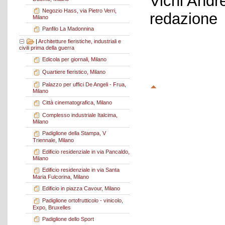
Vichi Andr
Negozio Hass, via Pietro Verri,
redazione
Milano
Panfilo La Madonnina
|
Architetture fieristiche, industriali e
civili prima della guerra
Edicola per giornali, Milano
Quartiere fieristico, Milano
Palazzo per uffici De Angeli - Frua,
Milano
Città cinematografica, Milano
Complesso industriale Italcima,
Milano
Padiglione della Stampa, V
Triennale, Milano
Edificio residenziale in via Pancaldo,
Milano
Edificio residenziale in via Santa
Maria Fulcorina, Milano
Edificio in piazza Cavour, Milano
Padiglione ortofrutticolo - vinicolo,
Expo, Bruxelles
Padiglione dello Sport