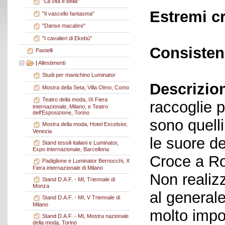
"La vita è bella"
Estremi c
"Il vascello fantasma"
"Danse macabre"
"I cavalieri di Ekebù"
Consisten
Pastelli
|
Allestimenti
Studi per manichino Luminator
Descrizio
Mostra della Seta, Villa Olmo, Como
Teatro della moda, IX Fiera
raccoglie pr
internazionale, Milano, e Teatro
dell'Esposizione, Torino
sono quelli
Mostra della moda, Hotel Excelsior,
Venezia
le suore d
Stand tessili italiani e Luminator,
Expo internazionale, Barcellona
Croce a Ro
Padiglione e Luminator Bernocchi, X
Fiera internazionale di Milano
Non realizz
Stand D.A.F. - MI, Triennale di
Monza
al general
Stand D.A.F. - MI, V Triennale di
Milano
molto impo
Stand D.A.F. - MI, Mostra nazionale
della moda, Torino