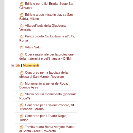
Edificio per uffici Breda, Sesto San
Giovanni
Edificio a uso misto in piazza San
Babila, Milano
Villa sull'isola della Giudecca,
Venezia
Palazzo della Civiltà italiana all'E42,
Roma
Villa a Salò
Opera nazionale per la protezione
della maternità e dell'infanzia - ONMI
|
Monumenti
Concorso per la facciata della
chiesa di San Marco, Rovereto
Monumento al generale Roca,
Buenos Ajres
Studio per un monumento (generale
Roca?)
Concorso per il Salone d'onore, VI
Triennale, Milano
Concorso per il Teatro Regio,
Torino
Tomba suore Beata Vergine Maria
di Santa Croce, Rovereto