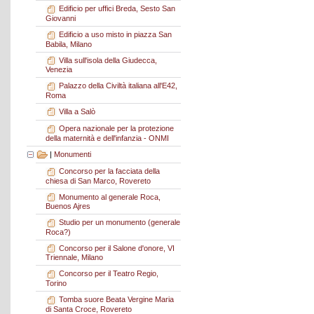
Edificio per uffici Breda, Sesto San
Giovanni
Edificio a uso misto in piazza San
Babila, Milano
Villa sull'isola della Giudecca,
Venezia
Palazzo della Civiltà italiana all'E42,
Roma
Villa a Salò
Opera nazionale per la protezione
della maternità e dell'infanzia - ONMI
|
Monumenti
Concorso per la facciata della
chiesa di San Marco, Rovereto
Monumento al generale Roca,
Buenos Ajres
Studio per un monumento (generale
Roca?)
Concorso per il Salone d'onore, VI
Triennale, Milano
Concorso per il Teatro Regio,
Torino
Tomba suore Beata Vergine Maria
di Santa Croce, Rovereto