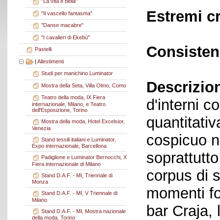
"La vita è bella"
Estremi c
"Il vascello fantasma"
"Danse macabre"
"I cavalieri di Ekebù"
Consisten
Pastelli
|
Allestimenti
Studi per manichino Luminator
Descrizio
Mostra della Seta, Villa Olmo, Como
Teatro della moda, IX Fiera
d'interni c
internazionale, Milano, e Teatro
dell'Esposizione, Torino
quantitati
Mostra della moda, Hotel Excelsior,
Venezia
cospicuo n
Stand tessili italiani e Luminator,
Expo internazionale, Barcellona
soprattutto
Padiglione e Luminator Bernocchi, X
Fiera internazionale di Milano
corpus di s
Stand D.A.F. - MI, Triennale di
Monza
momenti fo
Stand D.A.F. - MI, V Triennale di
Milano
bar Craja, l
Stand D.A.F. - MI, Mostra nazionale
della moda, Torino