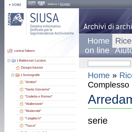
italiano |
English
Home
Rice
on line
Aiut
contrai l'albero
|
Baldessari Luciano
Disegni futuristi
Home
»
Ric
|
Scenografie
Complesso a
"Amleto"
"Santa Giovanna"
Arredam
"Giulietta e Romeo"
"Wallenstein"
"Modernità"
serie
"I pagliacci"
"Tosca"