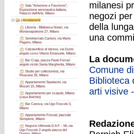
milanesi p
Sala "Aviazione e Fascismo",
Esposizione aeronautica italiana,
negozi per
Palazzo dell'Arte, Milano
|
Arredamenti
della lung
Libreria - Biblioteca Notari, via
Montenapoleone 27, Milano
una commit
Seminterrato Cantoni, via Mario
Pagano, Milano
Calzaturificio di Varese, via Durini
angolo corso Vittorio Emanuele, Milano
La docume
Bar Craja, piazza Paolo Ferrari
angolo vicolo Santa Margherita, Milano
Comune di 
Studio per collezionista, via
Pisacane 35, Milano
Biblioteca d
Appartamento Spadacini, via
Mozart 15, Milano
arti visiv
Appartamento per scapolo, Milano
(casa Bolchini)
Bar Canova, via Ugo Foscolo 3,
Milano
Appartamento Fossati, piazzale
Sempione, Milano
Redazione
Negozio Ultimoda D.A.F. - Mi, via
Ugo Foscolo 2 angolo piazza del
Duomo, Milano