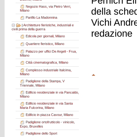
Pernich El
Negozio Hass, via Pietro Verri,
della sche
Milano
Panfilo La Madonnina
Vichi Andr
|
Architetture fieristiche, industriali e
civili prima della guerra
redazione
Edicola per giornali, Milano
Quartiere fieristico, Milano
Palazzo per uffici De Angeli - Frua,
Milano
Città cinematografica, Milano
Complesso industriale Italcima,
Milano
Padiglione della Stampa, V
Triennale, Milano
Edificio residenziale in via Pancaldo,
Milano
Edificio residenziale in via Santa
Maria Fulcorina, Milano
Edificio in piazza Cavour, Milano
Padiglione ortofrutticolo - vinicolo,
Expo, Bruxelles
Padiglione dello Sport