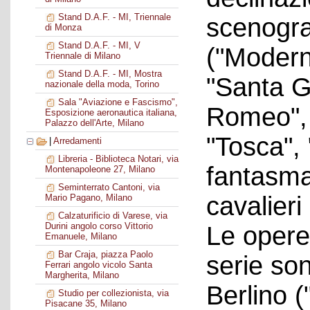
Stand D.A.F. - MI, Triennale
scenogra
di Monza
Stand D.A.F. - MI, V
("Moderni
Triennale di Milano
Stand D.A.F. - MI, Mostra
"Santa G
nazionale della moda, Torino
Sala "Aviazione e Fascismo",
Romeo", "
Esposizione aeronautica italiana,
Palazzo dell'Arte, Milano
"Tosca", 
|
Arredamenti
Libreria - Biblioteca Notari, via
fantasma
Montenapoleone 27, Milano
Seminterrato Cantoni, via
cavalieri
Mario Pagano, Milano
Calzaturificio di Varese, via
Durini angolo corso Vittorio
Le opere
Emanuele, Milano
Bar Craja, piazza Paolo
serie son
Ferrari angolo vicolo Santa
Margherita, Milano
Berlino 
Studio per collezionista, via
Pisacane 35, Milano