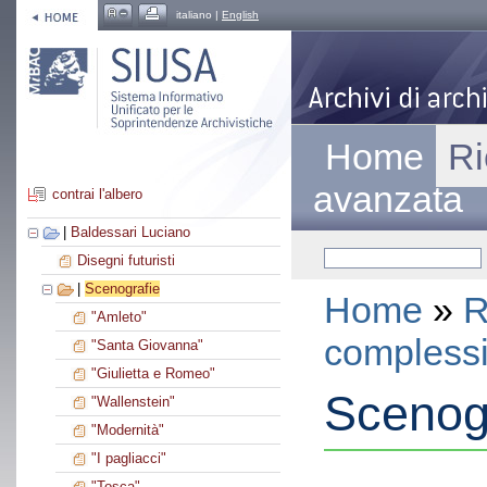
italiano |
English
Home
Ri
avanzata
contrai l'albero
|
Baldessari Luciano
Disegni futuristi
|
Scenografie
Home
»
R
"Amleto"
compless
"Santa Giovanna"
"Giulietta e Romeo"
Scenog
"Wallenstein"
"Modernità"
"I pagliacci"
"Tosca"