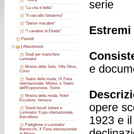
serie
"La vita è bella"
"Il vascello fantasma"
"Danse macabre"
Estremi 
"I cavalieri di Ekebù"
Pastelli
|
Allestimenti
Consist
Studi per manichino
Luminator
e docume
Mostra della Seta, Villa Olmo,
Como
Teatro della moda, IX Fiera
internazionale, Milano, e Teatro
dell'Esposizione, Torino
Descriz
Mostra della moda, Hotel
Excelsior, Venezia
opere sce
Stand tessili italiani e
Luminator, Expo internazionale,
1923 e il
Barcellona
Padiglione e Luminator
declinazi
Bernocchi, X Fiera internazionale
di Milano