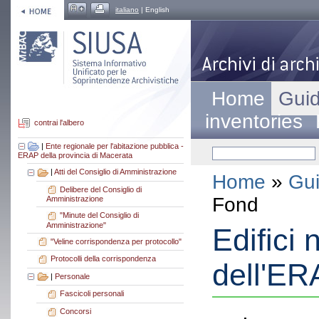
italiano
| English
Home
Guid
inventories
contrai l'albero
|
Ente regionale per l'abitazione pubblica -
ERAP della provincia di Macerata
|
Atti del Consiglio di Amministrazione
Home
»
Gui
Delibere del Consiglio di
Fond
Amministrazione
"Minute del Consiglio di
Amministrazione"
Edifici 
"Veline corrispondenza per protocollo"
Protocolli della corrispondenza
dell'E
|
Personale
Fascicoli personali
Concorsi