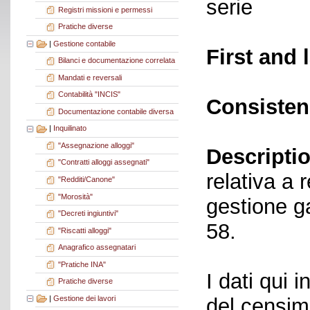
serie
Registri missioni e permessi
Pratiche diverse
|
Gestione contabile
First and 
Bilanci e documentazione correlata
Mandati e reversali
Contabilità "INCIS"
Consisten
Documentazione contabile diversa
|
Inquilinato
"Assegnazione alloggi"
Descriptio
"Contratti alloggi assegnati"
relativa a r
"Redditi/Canone"
"Morosità"
gestione g
"Decreti ingiuntivi"
58.
"Riscatti alloggi"
Anagrafico assegnatari
"Pratiche INA"
I dati qui i
Pratiche diverse
|
Gestione dei lavori
del censime