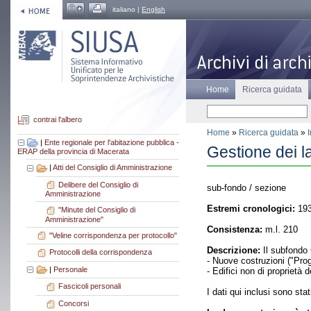
italiano |
English
Home
Ricerca guidata
contrai l'albero
Home
»
Ricerca guidata
»
|
Ente regionale per l'abitazione pubblica -
Gestione dei l
ERAP della provincia di Macerata
|
Atti del Consiglio di Amministrazione
Delibere del Consiglio di
sub-fondo / sezione
Amministrazione
Estremi cronologici:
193
"Minute del Consiglio di
Amministrazione"
Consistenza:
m.l. 210
"Veline corrispondenza per protocollo"
Descrizione:
Il subfondo 
Protocolli della corrispondenza
- Nuove costruzioni ("Prog
|
Personale
- Edifici non di proprietà
Fascicoli personali
I dati qui inclusi sono sta
Concorsi