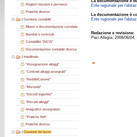
La documentazione è sta
Registri missioni e permessi
Ente regionale per l'abita
Pratiche diverse
La documentazione è co
Ente regionale per l'abita
|
Gestione contabile
Bilanci e documentazione correlata
Redazione e revisione:
Mandati e reversali
Paci Allegra, 2008/06/04,
Contabilità "INCIS"
Documentazione contabile diversa
|
Inquilinato
"Assegnazione alloggi"
"Contratti alloggi assegnati"
"Redditi/Canone"
"Morosità"
"Decreti ingiuntivi"
"Riscatti alloggi"
Anagrafico assegnatari
"Pratiche INA"
Pratiche diverse
|
Gestione dei lavori