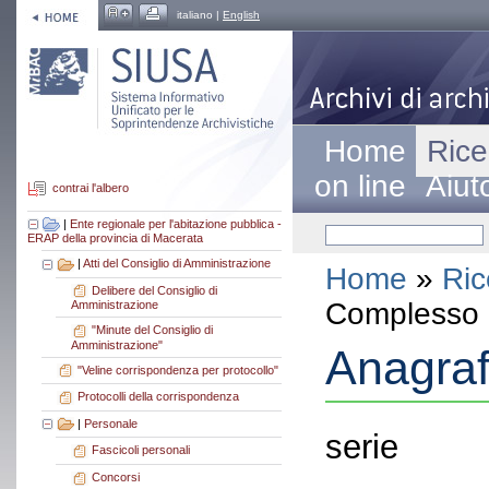
italiano |
English
Home
Rice
on line
Aiut
contrai l'albero
|
Ente regionale per l'abitazione pubblica -
ERAP della provincia di Macerata
|
Atti del Consiglio di Amministrazione
Home
»
Ric
Delibere del Consiglio di
Complesso a
Amministrazione
"Minute del Consiglio di
Amministrazione"
Anagraf
"Veline corrispondenza per protocollo"
Protocolli della corrispondenza
|
Personale
serie
Fascicoli personali
Concorsi