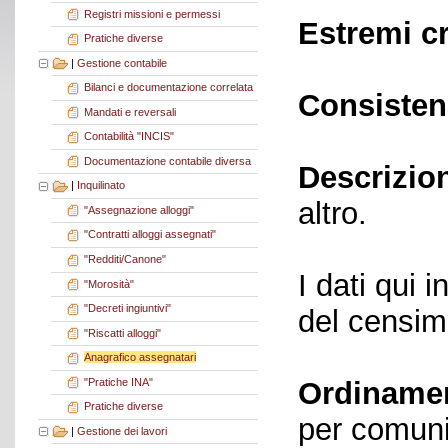
Registri missioni e permessi
Estremi c
Pratiche diverse
|
Gestione contabile
Bilanci e documentazione correlata
Consisten
Mandati e reversali
Contabilità "INCIS"
Documentazione contabile diversa
Descrizio
|
Inquilinato
altro.
"Assegnazione alloggi"
"Contratti alloggi assegnati"
"Redditi/Canone"
I dati qui i
"Morosità"
"Decreti ingiuntivi"
del censime
"Riscatti alloggi"
Anagrafico assegnatari
"Pratiche INA"
Ordiname
Pratiche diverse
per comuni 
|
Gestione dei lavori