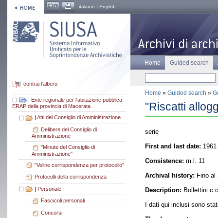
italiano
| English
Home
Guided search
contrai l'albero
Home
»
Guided search
»
Ge
|
Ente regionale per l'abitazione pubblica -
"Riscatti allogg
ERAP della provincia di Macerata
|
Atti del Consiglio di Amministrazione
Delibere del Consiglio di
serie
Amministrazione
First and last date:
1961 
"Minute del Consiglio di
Amministrazione"
Consistence:
m.l. 11
"Veline corrispondenza per protocollo"
Archival history:
Fino al 
Protocolli della corrispondenza
|
Personale
Description:
Bollettini c.
Fascicoli personali
I dati qui inclusi sono sta
Concorsi