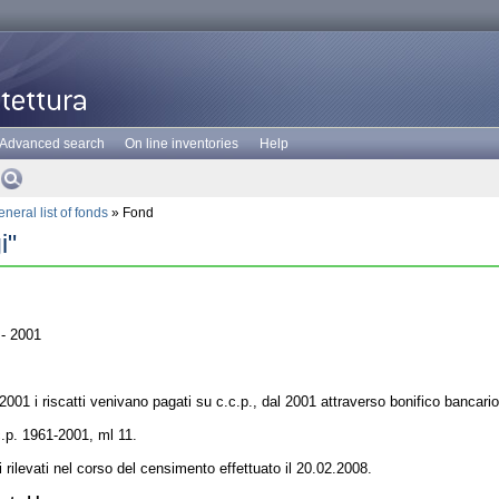
Advanced search
On line inventories
Help
neral list of fonds
» Fond
i"
- 2001
2001 i riscatti venivano pagati su c.c.p., dal 2001 attraverso bonifico bancario
c.p. 1961-2001, ml 11.
ti rilevati nel corso del censimento effettuato il 20.02.2008.