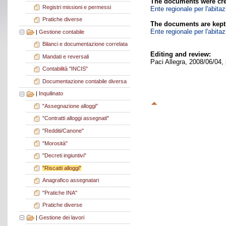
The documents were cre
Registri missioni e permessi
Ente regionale per l'abita
Pratiche diverse
The documents are kept
Ente regionale per l'abita
|
Gestione contabile
Bilanci e documentazione correlata
Editing and review:
Mandati e reversali
Paci Allegra, 2008/06/04,
Contabilità "INCIS"
Documentazione contabile diversa
|
Inquilinato
"Assegnazione alloggi"
"Contratti alloggi assegnati"
"Redditi/Canone"
"Morosità"
"Decreti ingiuntivi"
"Riscatti alloggi"
Anagrafico assegnatari
"Pratiche INA"
Pratiche diverse
|
Gestione dei lavori