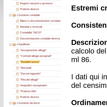
Registri missioni e permessi
Estremi c
Pratiche diverse
|
Gestione contabile
Bilanci e documentazione correlata
Consisten
Mandati e reversali
Contabilità "INCIS"
Documentazione contabile diversa
Descrizio
|
Inquilinato
calcolo de
"Assegnazione alloggi"
"Contratti alloggi assegnati"
ml 86.
"Redditi/Canone"
"Morosità"
"Decreti ingiuntivi"
I dati qui i
"Riscatti alloggi"
del censime
Anagrafico assegnatari
"Pratiche INA"
Pratiche diverse
Ordiname
|
Gestione dei lavori