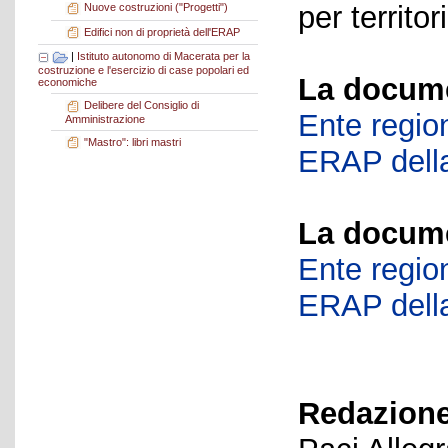
per territor
Nuove costruzioni ("Progetti")
Edifici non di proprietà dell'ERAP
|
Istituto autonomo di Macerata per la
costruzione e l'esercizio di case popolari ed
La docume
economiche
Delibere del Consiglio di
Ente region
Amministrazione
"Mastro": libri mastri
ERAP della
La docume
Ente region
ERAP della
Redazione