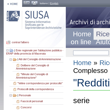
italiano |
English
Home
Rice
on line
Aiut
contrai l'albero
|
Ente regionale per l'abitazione pubblica -
ERAP della provincia di Macerata
|
Atti del Consiglio di Amministrazione
Home
»
Ric
Delibere del Consiglio di
Complesso a
Amministrazione
"Minute del Consiglio di
Amministrazione"
"Reddit
"Veline corrispondenza per protocollo"
Protocolli della corrispondenza
|
Personale
serie
Fascicoli personali
Concorsi